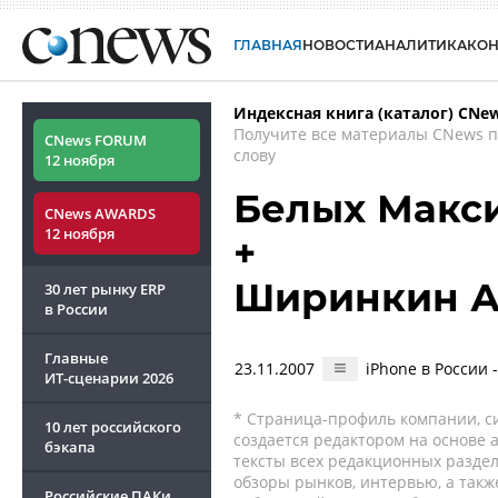
ГЛАВНАЯ
НОВОСТИ
АНАЛИТИКА
КО
Индексная книга (каталог) CNe
Получите все материалы CNews 
CNews FORUM
слову
12 ноября
Белых Макс
CNews AWARDS
12 ноября
+
Ширинкин А
30 лет рынку ERP
в России
Главные
23.11.2007
iPhone в России 
ИТ-сценарии
2026
* Страница-профиль компании, сис
10 лет российского
создается редактором на основе
бэкапа
тексты всех редакционных раздел
обзоры рынков, интервью, а такж
Российские ПАКи