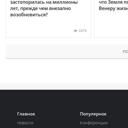
застопорилась на миллионы
что Земля п
лет, прежде чем внезапно
Венеру жиз
возобновиться?
2479
ПО
Главное
Популярное
Новости
Конференции