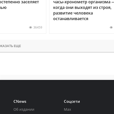
остепенно заселяет
часы-хронометр организма 
нью
когда они выходят из строя,
развитие человека
останавливается
36459
КАЗАТЬ ЕЩЕ
CNews
Соцсети
Об издании
Max