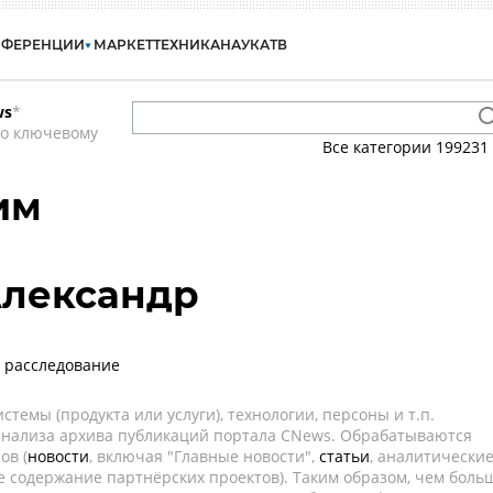
НФЕРЕНЦИИ
МАРКЕТ
ТЕХНИКА
НАУКА
ТВ
ws
*
по ключевому
Все категории
199231
им
лександр
- расследование
темы (продукта или услуги), технологии, персоны и т.п.
 анализа архива публикаций портала CNews. Обрабатываются
ов (
новости
, включая "Главные новости",
статьи
, аналитически
е содержание партнёрских проектов). Таким образом, чем боль