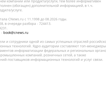
нем компании или продукта/услуги, тем более информативен
полнен (обогащен) дополнительной информацией, в т.ч.
дукте/услуге.
ала CNews.ru c 11.1998 до 08.2026 годы.
8, в очереди разбора - 724413.
9231.
 -
book@cnews.ru
ели и сотрудники одной из самых успешных отраслей российск
онных технологий. Ядро аудитории составляют топ-менеджеры
таментов информатизации федеральных и региональных орган
 промышленных компаний, розничных сетей, а также
аний-поставщиков информационных технологий и услуг связи.