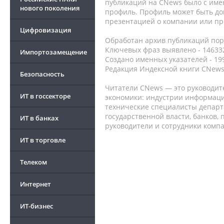
публикаций на CNews было с име
нового поколения
профиль. Профиль может быть до
презентацией о компании или про
Цифровизация
Обработан архив публикаций порт
Ключевых фраз выявлено - 146332
Импортозамещение
Создано именных указателей - 19
Редакция Индексной книги CNews
Безопасность
Читатели CNews — это руководит
ИТ в госсекторе
экономики: индустрии информаци
технические специалисты депар
государственной власти, банков,
ИТ в банках
руководители и сотрудники комп
ИТ в торговле
Телеком
Интернет
ИТ-бизнес