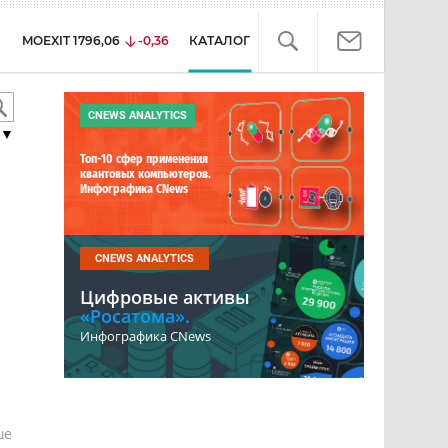
MOEXIT
1796,06
-0,36
КАТАЛОГ
CNEWS ANALYTICS
▼
Топ-10 сфер применения
квантовых компьютеров.
Инфографика CNews
CNEWS ANALYTICS
Цифровые активы
«Росатома».
Инфографика CNews
е
ше