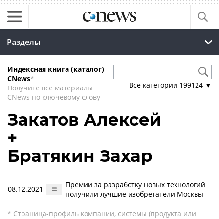
Разделы
Индексная книга (каталог)
CNews
*
Все категории
199124
▼
Получите все материалы
CNews по ключевому слову
Закатов Алексей
+
Братякин Захар
Премии за разработку новых технологий
08.12.2021
получили лучшие изобретатели Москвы
* Страница-профиль компании, системы (продукта или