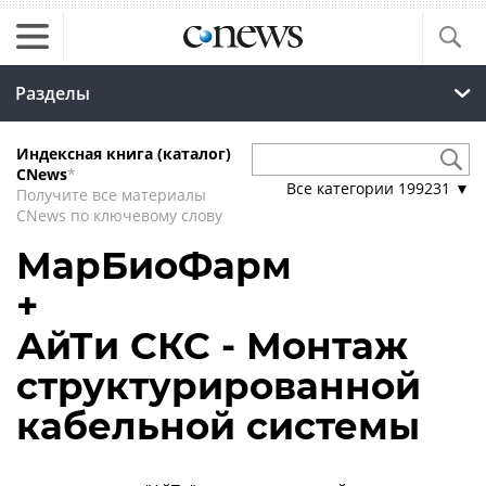
Разделы
Индексная книга (каталог)
CNews
*
Все категории
199231
▼
Получите все материалы
CNews по ключевому слову
МарБиоФарм
+
АйТи СКС - Монтаж
структурированной
кабельной системы