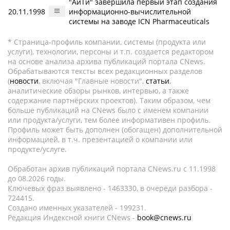
"АйТи" завершила первый этап создания
20.11.1998
информационно-вычислительной
системы на заводе ICN Pharmaceuticals
* Страница-профиль компании, системы (продукта или
услуги), технологии, персоны и т.п. создается редактором
на основе анализа архива публикаций портала CNews.
Обрабатываются тексты всех редакционных разделов
(
новости
, включая "Главные новости",
статьи
,
аналитические обзоры рынков, интервью, а также
содержание партнёрских проектов). Таким образом, чем
больше публикаций на CNews было с именем компании
или продукта/услуги, тем более информативен профиль.
Профиль может быть дополнен (обогащен) дополнительной
информацией, в т.ч. презентацией о компании или
продукте/услуге.
Обработан архив публикаций портала CNews.ru c 11.1998
до 08.2026 годы.
Ключевых фраз выявлено - 1463330, в очереди разбора -
724415.
Создано именных указателей - 199231.
Редакция Индексной книги CNews -
book@cnews.ru