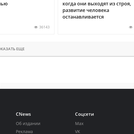
нью
когда они выходят из строя,
развитие человека
останавливается
36143
КАЗАТЬ ЕЩЕ
CNews
Соцсети
Об издании
Max
Реклама
VK