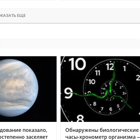
КАЗАТЬ ЕЩЕ
дование показало,
Обнаружены биологические
остепенно заселяет
часы-хронометр организма 