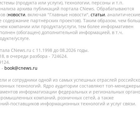
темы (продукта или услуги), технологии, персоны и т.п.
 анализа архива публикаций портала CNews. Обрабатываются
ов (
новости
, включая "Главные новости",
статьи
, аналитически
е содержание партнёрских проектов). Таким образом, чем боль
нем компании или продукта/услуги, тем более информативен
полнен (обогащен) дополнительной информацией, в т.ч.
дукте/услуге.
ала CNews.ru c 11.1998 до 08.2026 годы.
8, в очереди разбора - 724624.
9124.
 -
book@cnews.ru
ели и сотрудники одной из самых успешных отраслей российск
онных технологий. Ядро аудитории составляют топ-менеджеры
таментов информатизации федеральных и региональных орган
 промышленных компаний, розничных сетей, а также
аний-поставщиков информационных технологий и услуг связи.