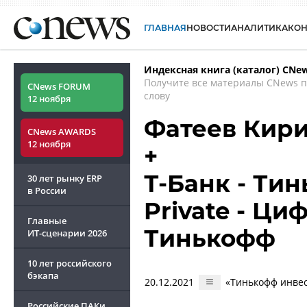
ГЛАВНАЯ
НОВОСТИ
АНАЛИТИКА
КО
Индексная книга (каталог) CNe
Получите все материалы CNews 
CNews FORUM
слову
12 ноября
Фатеев Кир
CNews AWARDS
12 ноября
+
Т-Банк - Тин
30 лет рынку ERP
в России
Private - Ци
Главные
Тинькофф
ИТ-сценарии
2026
10 лет российского
бэкапа
20.12.2021
«Тинькофф инве
Российские ПАКи