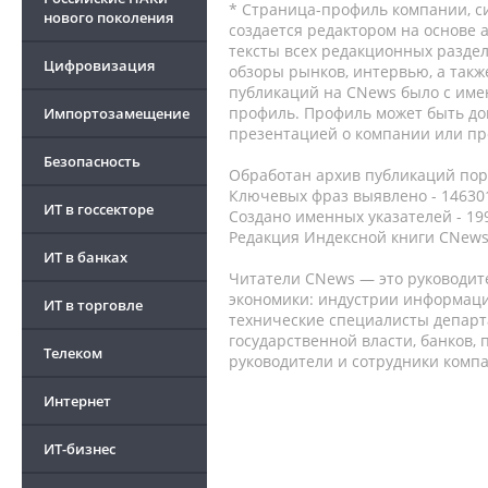
* Страница-профиль компании, сис
нового поколения
создается редактором на основе
тексты всех редакционных раздел
Цифровизация
обзоры рынков, интервью, а такж
публикаций на CNews было с име
профиль. Профиль может быть до
Импортозамещение
презентацией о компании или про
Безопасность
Обработан архив публикаций порт
Ключевых фраз выявлено - 146301
ИТ в госсекторе
Создано именных указателей - 19
Редакция Индексной книги CNews
ИТ в банках
Читатели CNews — это руководит
экономики: индустрии информаци
ИТ в торговле
технические специалисты депар
государственной власти, банков,
Телеком
руководители и сотрудники комп
Интернет
ИТ-бизнес