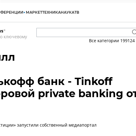
НФЕРЕНЦИИ
МАРКЕТ
ТЕХНИКА
НАУКА
ТВ
ws
*
по ключевому
Все категории
199124
илл
ькофф банк - Tinkoff
фровой private banking о
стиции» запустили собственный медиапортал