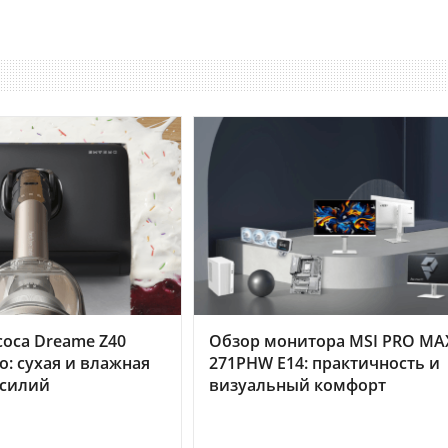
оса Dreame Z40
Обзор монитора MSI PRO MA
o: сухая и влажная
271PHW E14: практичность и
усилий
визуальный комфорт