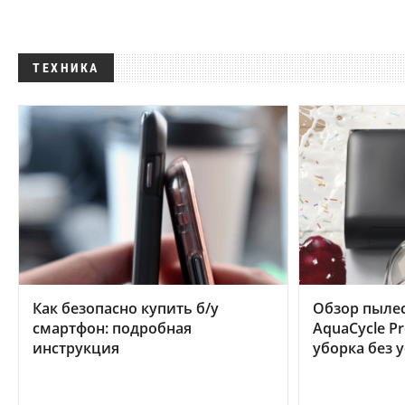
ТЕХНИКА
Как безопасно купить б/у
Обзор пылес
смартфон: подробная
AquaCycle Pr
инструкция
уборка без 