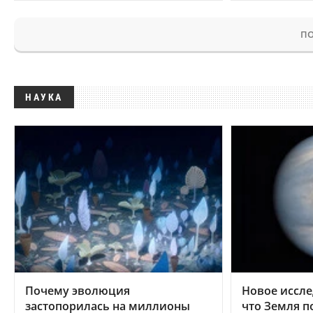
ПО
НАУКА
Почему эволюция
Новое иссле
застопорилась на миллионы
что Земля п