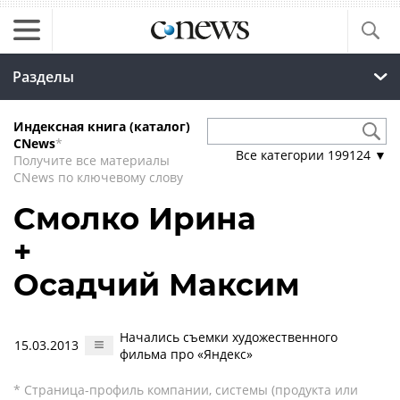
Разделы
Индексная книга (каталог)
CNews
*
Все категории
199124
▼
Получите все материалы
CNews по ключевому слову
Смолко Ирина
+
Осадчий Максим
Начались съемки художественного
15.03.2013
фильма про «Яндекс»
* Страница-профиль компании, системы (продукта или