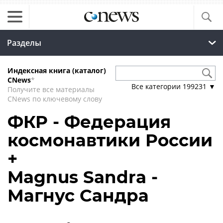
Разделы
Индексная книга (каталог)
CNews
*
Все категории
199231
▼
Получите все материалы
CNews по ключевому слову
ФКР - Федерация
космонавтики России
+
Magnus Sandra -
Магнус Сандра