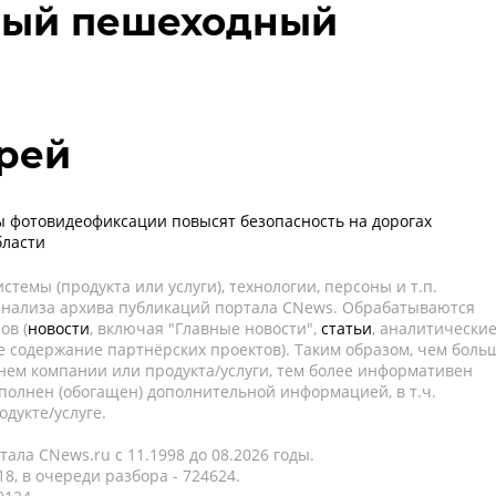
мный пешеходный
рей
 фотовидеофиксации повысят безопасность на дорогах
бласти
темы (продукта или услуги), технологии, персоны и т.п.
 анализа архива публикаций портала CNews. Обрабатываются
ов (
новости
, включая "Главные новости",
статьи
, аналитически
е содержание партнёрских проектов). Таким образом, чем боль
нем компании или продукта/услуги, тем более информативен
полнен (обогащен) дополнительной информацией, в т.ч.
дукте/услуге.
ала CNews.ru c 11.1998 до 08.2026 годы.
8, в очереди разбора - 724624.