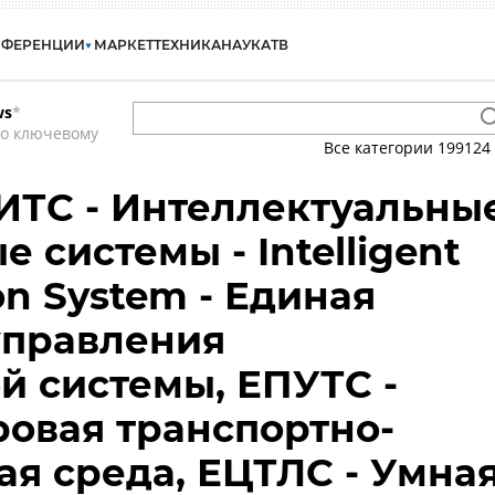
НФЕРЕНЦИИ
МАРКЕТ
ТЕХНИКА
НАУКА
ТВ
ws
*
по ключевому
Все категории
199124
 ИТС - Интеллектуальны
 системы - Intelligent
on System - Единая
управления
й системы, ЕПУТС -
овая транспортно-
ая среда, ЕЦТЛС - Умна