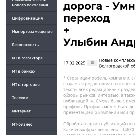
дорога - У
нового поколения
переход
Цифровизация
+
Импортозамещение
Улыбин Анд
Безопасность
ИТ в госсекторе
Новые комплексы
17.02.2025
Волгоградской о
ИТ в банках
* Страница-профиль компании, сис
создается редактором на основе
ИТ в торговле
тексты всех редакционных раздел
обзоры рынков, интервью, а такж
Телеком
публикаций на CNews было с име
профиль. Профиль может быть до
Интернет
презентацией о компании или про
Обработан архив публикаций порт
ИТ-бизнес
Ключевых фраз выявлено - 146301