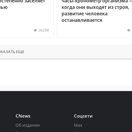
остепенно заселяет
часы-хронометр организма 
нью
когда они выходят из строя,
развитие человека
останавливается
36208
КАЗАТЬ ЕЩЕ
CNews
Соцсети
Об издании
Max