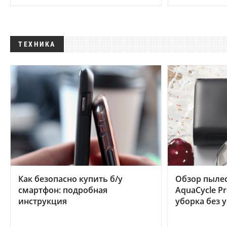
ТЕХНИКА
Как безопасно купить б/у
Обзор пылес
смартфон: подробная
AquaCycle Pr
инструкция
уборка без 