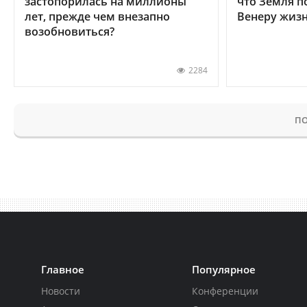
застопорилась на миллионы
что Земля п
лет, прежде чем внезапно
Венеру жиз
возобновиться?
2284
ПО
Главное
Популярное
Новости
Конференции