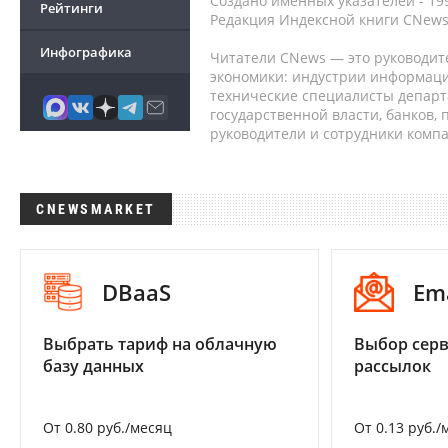
Создано именных указателей - 19
Рейтинги
Редакция Индексной книги CNews
Инфографика
Читатели CNews — это руководит
экономики: индустрии информаци
технические специалисты депар
государственной власти, банков,
руководители и сотрудники комп
CNEWSMARKET
DBaaS
Em
Выбрать тариф на облачную
Выбор серв
базу данных
рассылок
От 0.80 руб./месяц
От 0.13 руб./