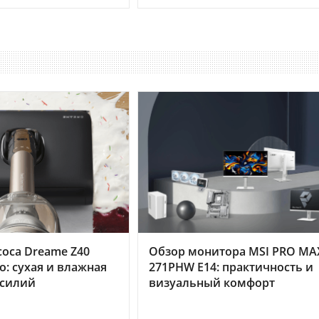
оса Dreame Z40
Обзор монитора MSI PRO MA
o: сухая и влажная
271PHW E14: практичность и
усилий
визуальный комфорт