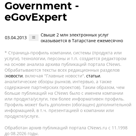
Government -
eGovExpert
Свыше 2 млн электронных услуг
03.04.2013
оказывается в Татарстане ежемесячно
* Страница-профиль компании, системы (продукта или
услуги), технологии, персоны и т.п. создается редактором
на основе анализа архива публикаций портала CNews.
Обрабатываются тексты всех редакционных разделов
(
новости
, включая "Главные новости",
статьи
,
аналитические обзоры рынков, интервью, а также
содержание партнёрских проектов). Таким образом, чем
больше публикаций на CNews было с именем компании
или продукта/услуги, тем более информативен профиль.
Профиль может быть дополнен (обогащен) дополнительной
информацией, в т.ч. презентацией о компании или
продукте/услуге.
Обработан архив публикаций портала CNews.ru c 11.1998
до 08.2026 годы.