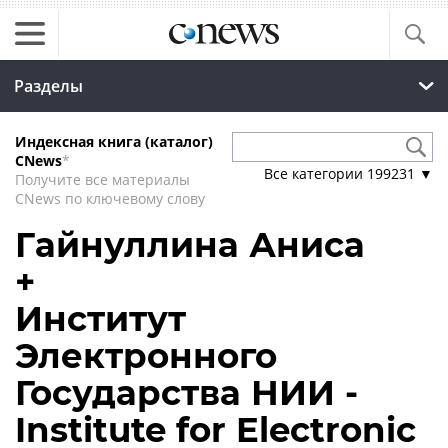
Разделы
Индексная книга (каталог)
CNews
*
Все категории
199231
▼
Получите все материалы
CNews по ключевому слову
Гайнуллина Аниса
+
Институт
Электронного
Государства НИИ -
Institute for Electronic