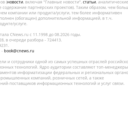
ов (
новости
, включая "Главные новости",
статьи
, аналитически
е содержание партнёрских проектов). Таким образом, чем боль
нем компании или продукта/услуги, тем более информативен
полнен (обогащен) дополнительной информацией, в т.ч.
дукте/услуге.
ала CNews.ru c 11.1998 до 08.2026 годы.
8, в очереди разбора - 724413.
9231.
 -
book@cnews.ru
ели и сотрудники одной из самых успешных отраслей российск
онных технологий. Ядро аудитории составляют топ-менеджеры
таментов информатизации федеральных и региональных орган
 промышленных компаний, розничных сетей, а также
аний-поставщиков информационных технологий и услуг связи.