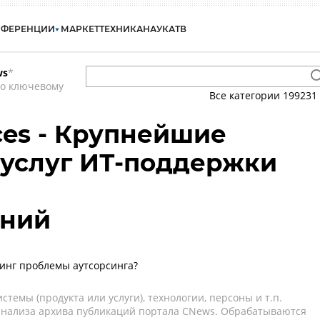
НФЕРЕНЦИИ
МАРКЕТ
ТЕХНИКА
НАУКА
ТВ
ws
*
по ключевому
Все категории
199231
ces - Крупнейшие
услуг ИТ-поддержки
ений
инг проблемы аутсорсинга?
темы (продукта или услуги), технологии, персоны и т.п.
 анализа архива публикаций портала CNews. Обрабатываются