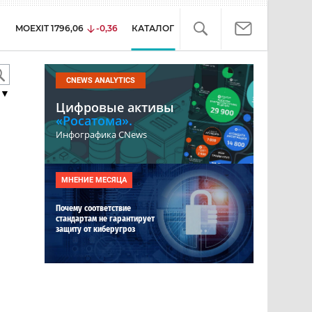
MOEXIT
1796,06
-0,36
КАТАЛОГ
CNEWS ANALYTICS
▼
Цифровые активы
«Росатома».
Инфографика CNews
МНЕНИЕ МЕСЯЦА
Почему соответствие
стандартам не гарантирует
защиту от киберугроз