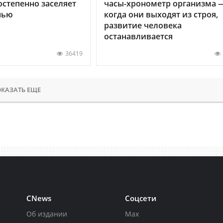
остепенно заселяет
часы-хронометр организма 
нью
когда они выходят из строя,
развитие человека
останавливается
36419
КАЗАТЬ ЕЩЕ
CNews
Соцсети
Об издании
Max