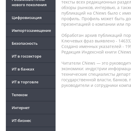
тексты всех редакционных раздел
нового поколения
обзоры рынков, интервью, а такж
публикаций на CNews было с име
Цифровизация
профиль. Профиль может быть до
презентацией о компании или про
Импортозамещение
Обработан архив публикаций порт
Ключевых фраз выявлено - 146332
Безопасность
Создано именных указателей - 19
Редакция Индексной книги CNews
ИТ в госсекторе
Читатели CNews — это руководит
экономики: индустрии информаци
ИТ в банках
технические специалисты депар
государственной власти, банков,
ИТ в торговле
руководители и сотрудники комп
Телеком
Интернет
ИТ-бизнес