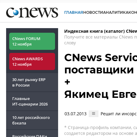
ГЛАВНАЯ
НОВОСТИ
АНАЛИТИКА
КО
Индексная книга (каталог) CNe
Получите все материалы CNews 
CNews FORUM
слову
12 ноября
CNews Servi
CNews AWARDS
12 ноября
поставщики 
+
30 лет рынку ERP
в России
Якимец Евг
Главные
ИТ-сценарии
2026
03.07.2013
Решит ли инсорс
10 лет российского
бэкапа
* Страница-профиль компании, сис
создается редактором на основе
Российские ПАКи