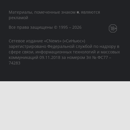
Материалы, помеченные знаком ■, являются
рекламой
Все права защищены © 1995 – 2026
Сетевое издание «CNews» («СиНьюс»)
зарегистрировано Федеральной службой по надзору в
сфере связи, информационных технологий и массовых
коммуникаций 09.11.2018 за номером Эл № ФС77 –
74283