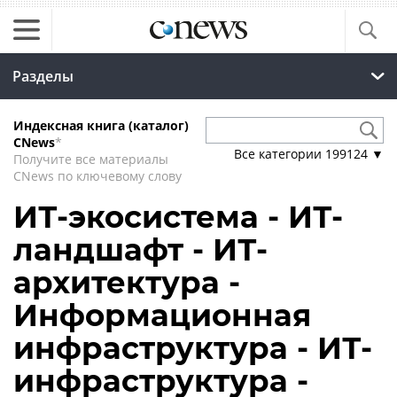
Разделы
Индексная книга (каталог)
CNews
*
Все категории
199124
▼
Получите все материалы
CNews по ключевому слову
ИТ-экосистема - ИТ-
ландшафт - ИТ-
архитектура -
Информационная
инфраструктура - ИТ-
инфраструктура -