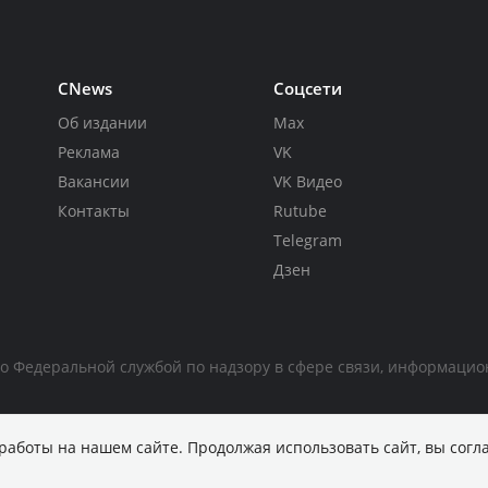
CNews
Соцсети
Об издании
Max
Реклама
VK
Вакансии
VK Видео
Контакты
Rutube
Telegram
Дзен
но Федеральной службой по надзору в сфере связи, информаци
работы на нашем сайте. Продолжая использовать сайт, вы согл