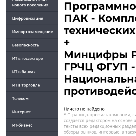
Программно
нового поколения
ПАК - Компл
Цифровизация
технических
Импортозамещение
+
Безопасность
Минцифры Р
ИТ в госсекторе
ГРЧЦ ФГУП -
ИТ в банках
Национальн
ИТ в торговле
противодейс
Телеком
Ничего не найдено
Интернет
* Страница-профиль компании, сис
создается редактором на основе
ИТ-бизнес
тексты всех редакционных раздел
обзоры рынков, интервью, а такж