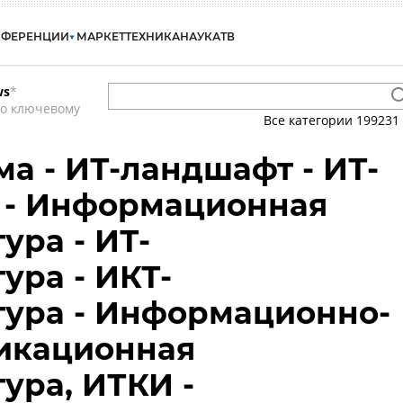
НФЕРЕНЦИИ
МАРКЕТ
ТЕХНИКА
НАУКА
ТВ
ws
*
по ключевому
Все категории
199231
ма - ИТ-ландшафт - ИТ-
 - Информационная
ура - ИТ-
ура - ИКТ-
тура - Информационно-
икационная
ура, ИТКИ -