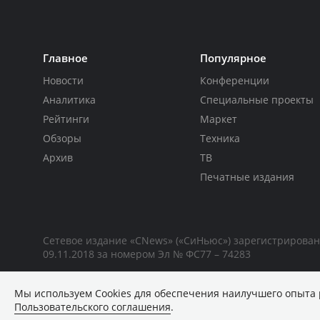
Главное
Популярное
Новости
Конференции
Аналитика
Специальные проекты
Рейтинги
Маркет
Обзоры
Техника
Архив
ТВ
Печатные издания
Сетевое издание «CNews» («СиНьюс») зарегистрирова
09.11.2018 за номером Эл № ФС77 – 74283
Мы используем Сookies для обеспечения наилучшего опыта 
Пользовательского соглашения
.