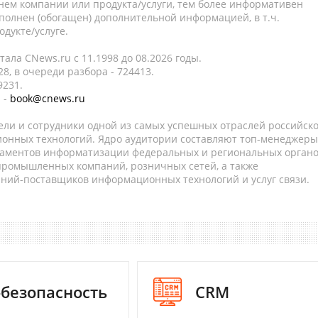
нем компании или продукта/услуги, тем более информативен
полнен (обогащен) дополнительной информацией, в т.ч.
дукте/услуге.
ала CNews.ru c 11.1998 до 08.2026 годы.
8, в очереди разбора - 724413.
9231.
 -
book@cnews.ru
ели и сотрудники одной из самых успешных отраслей российск
онных технологий. Ядро аудитории составляют топ-менеджеры
таментов информатизации федеральных и региональных орган
 промышленных компаний, розничных сетей, а также
аний-поставщиков информационных технологий и услуг связи.
-безопасность
CRM