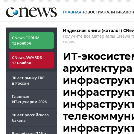
ГЛАВНАЯ
НОВОСТИ
АНАЛИТИКА
КО
Индексная книга (каталог) CNe
Получите все материалы CNews 
CNews FORUM
слову
12 ноября
ИТ-экосисте
CNews AWARDS
12 ноября
архитектура
инфраструкт
30 лет рынку ERP
в России
инфраструкт
Главные
инфраструк
ИТ-сценарии
2026
телекоммун
10 лет российского
бэкапа
инфраструкт
Российские ПАКи