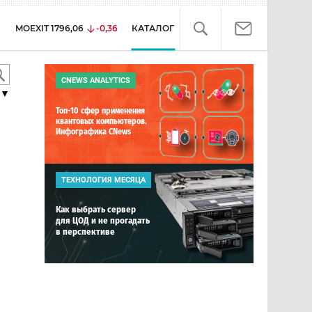
MOEXIT
1796,06
-0,36
КАТАЛОГ
CNEWS ANALYTICS
▼
Топ-10 сфер применения
квантовых компьютеров.
Инфографика CNews
ТЕХНОЛОГИЯ МЕСЯЦА
Как выбрать сервер
для ЦОД и не прогадать
в перспективе