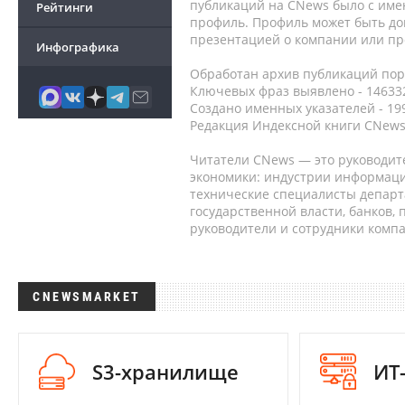
публикаций на CNews было с име
Рейтинги
профиль. Профиль может быть до
презентацией о компании или про
Инфографика
Обработан архив публикаций порт
Ключевых фраз выявлено - 146332
Создано именных указателей - 19
Редакция Индексной книги CNews
Читатели CNews — это руководит
экономики: индустрии информаци
технические специалисты депар
государственной власти, банков,
руководители и сотрудники комп
CNEWSMARKET
S3-хранилище
ИТ