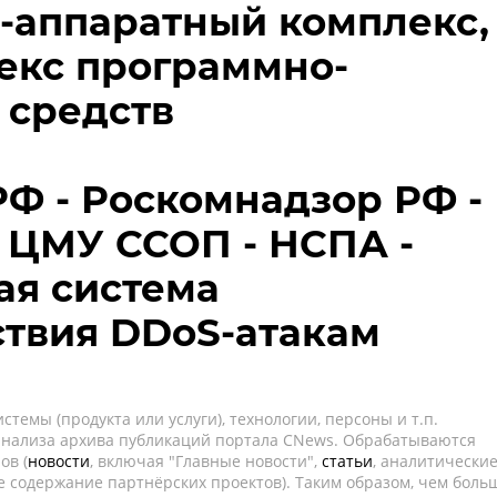
-аппаратный комплекс,
екс программно-
 средств
Ф - Роскомнадзор РФ -
 ЦМУ ССОП - НСПА -
ая система
твия DDoS-атакам
темы (продукта или услуги), технологии, персоны и т.п.
 анализа архива публикаций портала CNews. Обрабатываются
ов (
новости
, включая "Главные новости",
статьи
, аналитически
е содержание партнёрских проектов). Таким образом, чем боль