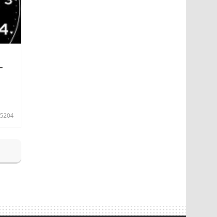
—
5204