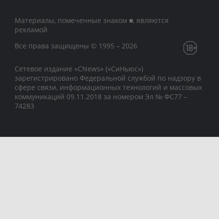
Материалы, помеченные знаком ■, являются
рекламой
Все права защищены © 1995 – 2026
Сетевое издание «CNews» («СиНьюс»)
зарегистрировано Федеральной службой по надзору в
сфере связи, информационных технологий и массовых
коммуникаций 09.11.2018 за номером Эл № ФС77 –
74283