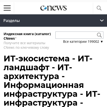
Разделы
Индексная книга (каталог)
CNews
*
Все категории
199002
▼
Получите все материалы
CNews по ключевому слову
ИТ-экосистема - ИТ-
ландшафт - ИТ-
архитектура -
Информационная
инфраструктура - ИТ-
инфраструктура -