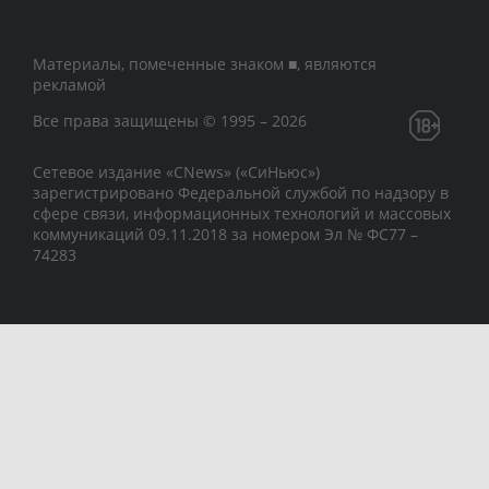
Материалы, помеченные знаком ■, являются
рекламой
Все права защищены © 1995 – 2026
Сетевое издание «CNews» («СиНьюс»)
зарегистрировано Федеральной службой по надзору в
сфере связи, информационных технологий и массовых
коммуникаций 09.11.2018 за номером Эл № ФС77 –
74283