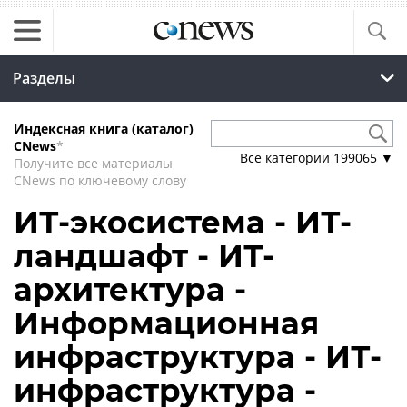
Разделы
Индексная книга (каталог)
CNews
*
Все категории
199065
▼
Получите все материалы
CNews по ключевому слову
ИТ-экосистема - ИТ-
ландшафт - ИТ-
архитектура -
Информационная
инфраструктура - ИТ-
инфраструктура -