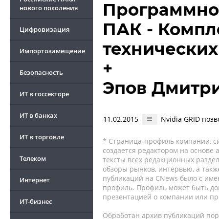
Программно
нового поколения
ПАК - Компл
Цифровизация
технических
Импортозамещение
+
Безопасность
Эпов Дмитр
ИТ в госсекторе
ИТ в банках
11.02.2015
Nvidia GRID поз
ИТ в торговле
* Страница-профиль компании, сис
создается редактором на основе
Телеком
тексты всех редакционных раздел
обзоры рынков, интервью, а такж
публикаций на CNews было с име
Интернет
профиль. Профиль может быть до
презентацией о компании или про
ИТ-бизнес
Обработан архив публикаций порт