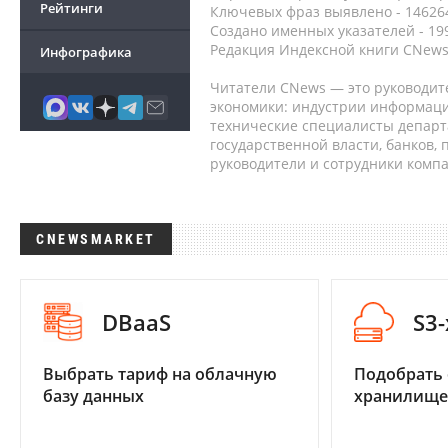
Рейтинги
Ключевых фраз выявлено - 146264
Создано именных указателей - 19
Редакция Индексной книги CNews
Инфографика
Читатели CNews — это руководит
экономики: индустрии информаци
технические специалисты депар
государственной власти, банков,
руководители и сотрудники комп
CNEWSMARKET
DBaaS
S3
Выбрать тариф на облачную
Подобрать
базу данных
хранилище