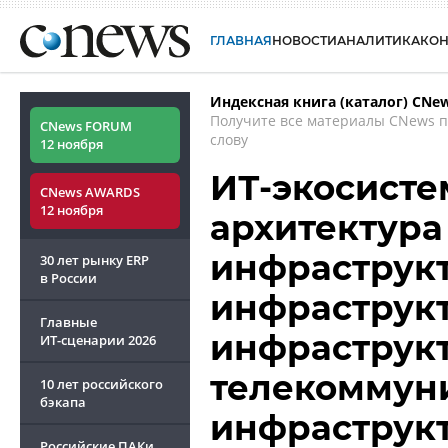
ГЛАВНАЯ
НОВОСТИ
АНАЛИТИКА
КО
Индексная книга (каталог) CNe
Получите все материалы CNews 
CNews FORUM
слову
12 ноября
ИТ-экосисте
CNews AWARDS
12 ноября
архитектура
инфраструкт
30 лет рынку ERP
в России
инфраструкт
Главные
инфраструк
ИТ-сценарии
2026
телекоммун
10 лет российского
бэкапа
инфраструкт
Российские ПАКи