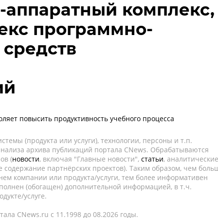
-аппаратный комплекс,
екс программно-
 средств
ий
воляет повысить продуктивность учебного процесса
темы (продукта или услуги), технологии, персоны и т.п.
 анализа архива публикаций портала CNews. Обрабатываются
ов (
новости
, включая "Главные новости",
статьи
, аналитически
е содержание партнёрских проектов). Таким образом, чем боль
нем компании или продукта/услуги, тем более информативен
полнен (обогащен) дополнительной информацией, в т.ч.
дукте/услуге.
ала CNews.ru c 11.1998 до 08.2026 годы.