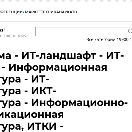
НФЕРЕНЦИИ
МАРКЕТ
ТЕХНИКА
НАУКА
ТВ
ws
*
по ключевому
Все категории
199002
ма - ИТ-ландшафт - ИТ-
 - Информационная
ура - ИТ-
ура - ИКТ-
тура - Информационно-
икационная
ура, ИТКИ -