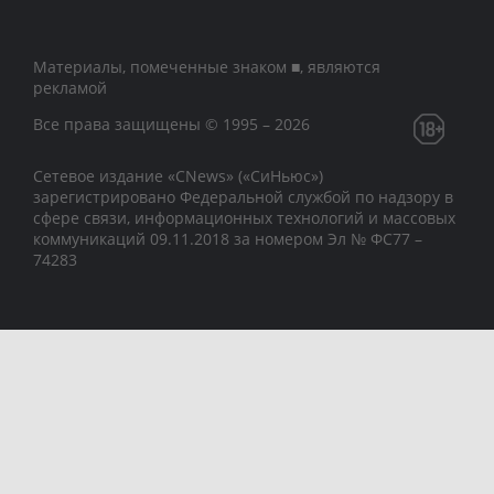
Материалы, помеченные знаком ■, являются
рекламой
Все права защищены © 1995 – 2026
Сетевое издание «CNews» («СиНьюс»)
зарегистрировано Федеральной службой по надзору в
сфере связи, информационных технологий и массовых
коммуникаций 09.11.2018 за номером Эл № ФС77 –
74283