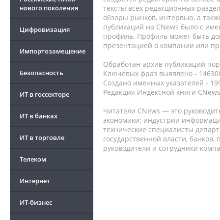
нового поколения
тексты всех редакционных раздел
обзоры рынков, интервью, а такж
публикаций на CNews было с име
Цифровизация
профиль. Профиль может быть до
презентацией о компании или про
Импортозамещение
Обработан архив публикаций порт
Безопасность
Ключевых фраз выявлено - 146300
Создано именных указателей - 19
Редакция Индексной книги CNews
ИТ в госсекторе
Читатели CNews — это руководит
ИТ в банках
экономики: индустрии информаци
технические специалисты депар
ИТ в торговле
государственной власти, банков,
руководители и сотрудники комп
Телеком
Интернет
ИТ-бизнес