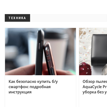
ТЕХНИКА
Как безопасно купить б/у
Обзор пылес
смартфон: подробная
AquaCycle Pr
инструкция
уборка без 