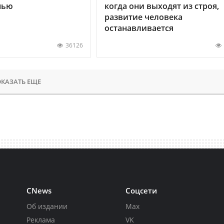
нью
когда они выходят из строя,
развитие человека
останавливается
36126
КАЗАТЬ ЕЩЕ
CNews
Соцсети
Об издании
Max
Реклама
VK