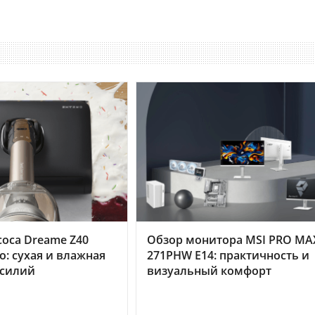
оса Dreame Z40
Обзор монитора MSI PRO MA
o: сухая и влажная
271PHW E14: практичность и
усилий
визуальный комфорт