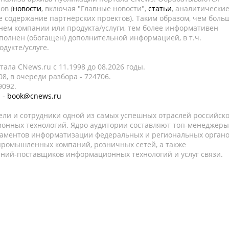
ов (
новости
, включая "Главные новости",
статьи
, аналитически
е содержание партнёрских проектов). Таким образом, чем боль
нем компании или продукта/услуги, тем более информативен
полнен (обогащен) дополнительной информацией, в т.ч.
дукте/услуге.
ала CNews.ru c 11.1998 до 08.2026 годы.
8, в очереди разбора - 724706.
9092.
 -
book@cnews.ru
ели и сотрудники одной из самых успешных отраслей российск
онных технологий. Ядро аудитории составляют топ-менеджеры
таментов информатизации федеральных и региональных орган
 промышленных компаний, розничных сетей, а также
аний-поставщиков информационных технологий и услуг связи.