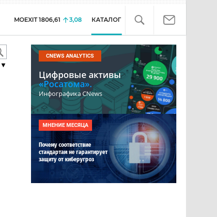
MOEXIT
1806,61
3,08
КАТАЛОГ
CNEWS ANALYTICS
▼
Цифровые активы
«Росатома».
Инфографика CNews
МНЕНИЕ МЕСЯЦА
Почему соответствие
стандартам не гарантирует
защиту от киберугроз