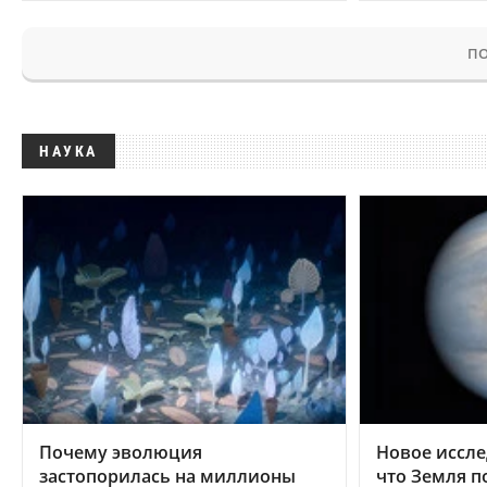
ПО
НАУКА
Почему эволюция
Новое иссле
застопорилась на миллионы
что Земля п