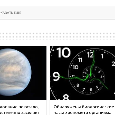
КАЗАТЬ ЕЩЕ
дование показало,
Обнаружены биологические
остепенно заселяет
часы-хронометр организма 