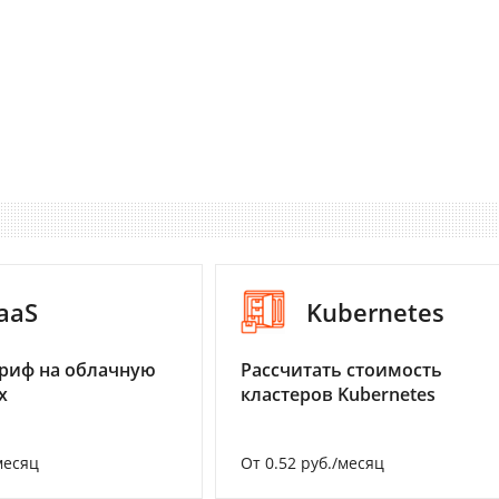
aaS
Kubernetes
риф на облачную
Рассчитать стоимость
х
кластеров Kubernetes
месяц
От 0.52 руб./месяц