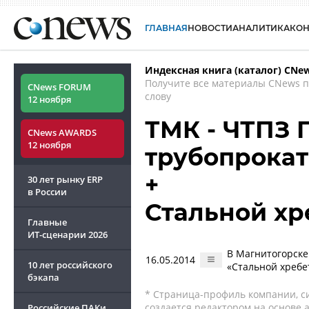
ГЛАВНАЯ
НОВОСТИ
АНАЛИТИКА
КО
Индексная книга (каталог) CNe
Получите все материалы CNews 
CNews FORUM
слову
12 ноября
ТМК - ЧТПЗ 
CNews AWARDS
12 ноября
трубопрокат
+
30 лет рынку ERP
в России
Стальной хр
Главные
ИТ-сценарии
2026
В Магнитогорск
16.05.2014
10 лет российского
«Стальной хребе
бэкапа
* Страница-профиль компании, сис
создается редактором на основе
Российские ПАКи