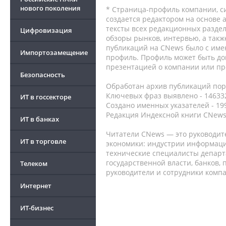
нового поколения
* Страница-профиль компании, сис
создается редактором на основе
тексты всех редакционных раздел
Цифровизация
обзоры рынков, интервью, а такж
публикаций на CNews было с име
Импортозамещение
профиль. Профиль может быть до
презентацией о компании или про
Безопасность
Обработан архив публикаций порт
Ключевых фраз выявлено - 146332
ИТ в госсекторе
Создано именных указателей - 19
Редакция Индексной книги CNews
ИТ в банках
Читатели CNews — это руководит
ИТ в торговле
экономики: индустрии информаци
технические специалисты депар
государственной власти, банков,
Телеком
руководители и сотрудники комп
Интернет
ИТ-бизнес