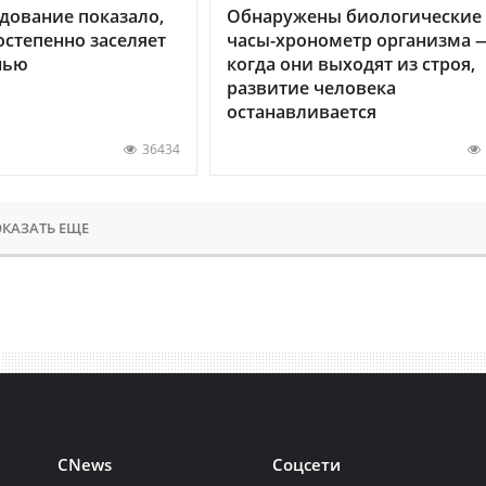
дование показало,
Обнаружены биологические
остепенно заселяет
часы-хронометр организма 
нью
когда они выходят из строя,
развитие человека
останавливается
36434
КАЗАТЬ ЕЩЕ
CNews
Соцсети