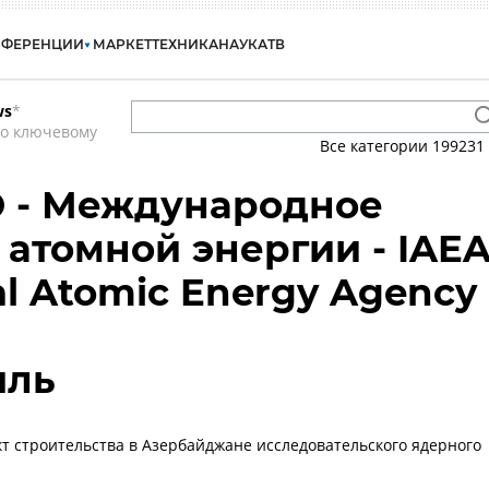
НФЕРЕНЦИИ
МАРКЕТ
ТЕХНИКА
НАУКА
ТВ
ws
*
по ключевому
Все категории
199231
 - Международное
 атомной энергии - IAE
nal Atomic Energy Agency
ыль
т строительства в Азербайджане исследовательского ядерного