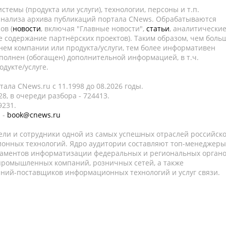
темы (продукта или услуги), технологии, персоны и т.п.
 анализа архива публикаций портала CNews. Обрабатываются
ов (
новости
, включая "Главные новости",
статьи
, аналитически
е содержание партнёрских проектов). Таким образом, чем боль
нем компании или продукта/услуги, тем более информативен
полнен (обогащен) дополнительной информацией, в т.ч.
дукте/услуге.
ала CNews.ru c 11.1998 до 08.2026 годы.
8, в очереди разбора - 724413.
9231.
 -
book@cnews.ru
ели и сотрудники одной из самых успешных отраслей российск
онных технологий. Ядро аудитории составляют топ-менеджеры
таментов информатизации федеральных и региональных орган
 промышленных компаний, розничных сетей, а также
аний-поставщиков информационных технологий и услуг связи.