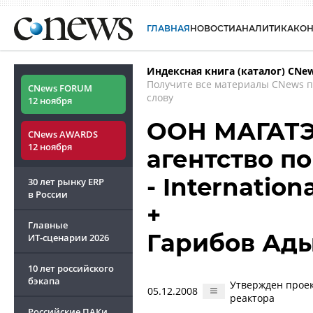
ГЛАВНАЯ
НОВОСТИ
АНАЛИТИКА
КО
Индексная книга (каталог) CNe
Получите все материалы CNews 
CNews FORUM
слову
12 ноября
ООН МАГАТЭ
CNews AWARDS
12 ноября
агентство по
- Internatio
30 лет рынку ERP
в России
+
Главные
Гарибов Ад
ИТ-сценарии
2026
10 лет российского
бэкапа
Утвержден проек
05.12.2008
реактора
Российские ПАКи