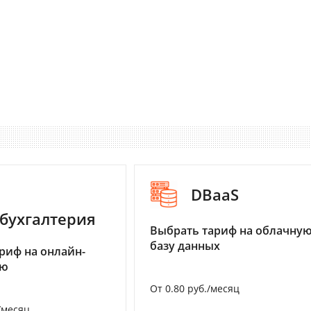
DBaaS
бухгалтерия
Выбрать тариф на облачну
базу данных
риф на онлайн-
ию
От 0.80 руб./месяц
/месяц