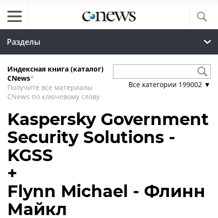
Разделы
Индексная книга (каталог)
CNews
*
Все категории
199002
▼
Получите все материалы
CNews по ключевому слову
Kaspersky Government
Security Solutions -
KGSS
+
Flynn Michael - Флинн
Майкл