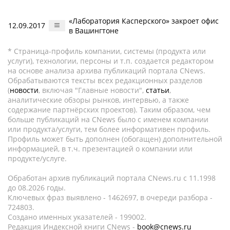
«Лаборатория Касперского» закроет офис
12.09.2017
в Вашингтоне
* Страница-профиль компании, системы (продукта или
услуги), технологии, персоны и т.п. создается редактором
на основе анализа архива публикаций портала CNews.
Обрабатываются тексты всех редакционных разделов
(
новости
, включая "Главные новости",
статьи
,
аналитические обзоры рынков, интервью, а также
содержание партнёрских проектов). Таким образом, чем
больше публикаций на CNews было с именем компании
или продукта/услуги, тем более информативен профиль.
Профиль может быть дополнен (обогащен) дополнительной
информацией, в т.ч. презентацией о компании или
продукте/услуге.
Обработан архив публикаций портала CNews.ru c 11.1998
до 08.2026 годы.
Ключевых фраз выявлено - 1462697, в очереди разбора -
724803.
Создано именных указателей - 199002.
Редакция Индексной книги CNews -
book@cnews.ru