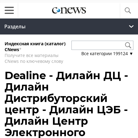
Разделы
Индексная книга (каталог)
CNews
*
Все категории
199124
▼
Получите все материалы
CNews по ключевому слову
Dealine - Дилайн ДЦ -
Дилайн
Дистрибуторский
центр - Дилайн ЦЭБ -
Дилайн Центр
Электронного