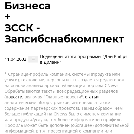
Бизнеса
+
ЗССК -
Запсибснабкомплект
Подведены итоги программы "Дни Philips
11.04.2002
в Дилайн"
* Страница-профиль компании, системы (продукта или
услуги), технологии, персоны и т.п. создается редактором
на основе анализа архива публикаций портала CNews.
Обрабатываются тексты всех редакционных разделов
(
новости
, включая "Главные новости",
статьи
,
аналитические обзоры рынков, интервью, а также
содержание партнёрских проектов). Таким образом, чем
больше публикаций на CNews было с именем компании
или продукта/услуги, тем более информативен профиль.
Профиль может быть дополнен (обогащен) дополнительной
информацией, в т.ч. презентацией о компании или