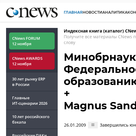
ГЛАВНАЯ
НОВОСТИ
АНАЛИТИКА
КО
Индексная книга (каталог) CNe
Получите все материалы CNews 
CNews FORUM
слову
12 ноября
Минобрнауки
CNews AWARDS
12 ноября
Федеральное
образовани
30 лет рынку ERP
в России
+
Главные
Magnus Sand
ИТ-сценарии
2026
10 лет российского
бэкапа
26.01.2009
Завершились юн
Российские ПАКи