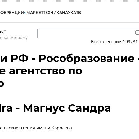
НФЕРЕНЦИИ
МАРКЕТ
ТЕХНИКА
НАУКА
ТВ
ws
*
по ключевому
Все категории
199231
 РФ - Рособразование 
 агентство по
ю
ra - Магнус Сандра
ошеские чтения имени Королева