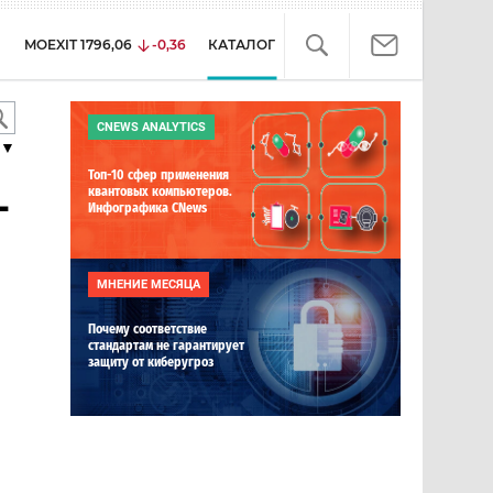
MOEXIT
1796,06
-0,36
КАТАЛОГ
CNEWS ANALYTICS
▼
Топ-10 сфер применения
-
квантовых компьютеров.
Инфографика CNews
МНЕНИЕ МЕСЯЦА
Почему соответствие
стандартам не гарантирует
защиту от киберугроз