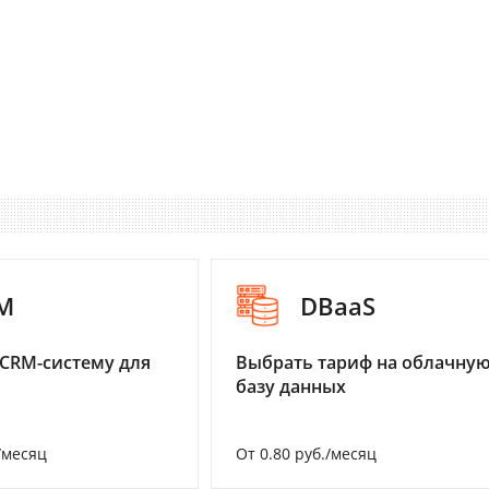
M
DBaaS
CRM-систему для
Выбрать тариф на облачну
базу данных
/месяц
От 0.80 руб./месяц