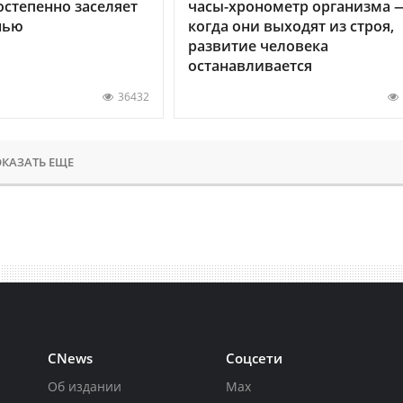
остепенно заселяет
часы-хронометр организма 
нью
когда они выходят из строя,
развитие человека
останавливается
36432
КАЗАТЬ ЕЩЕ
CNews
Соцсети
Об издании
Max