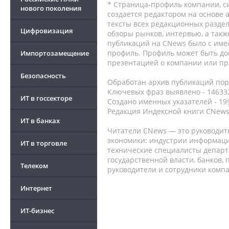
* Страница-профиль компании, сис
нового поколения
создается редактором на основе
тексты всех редакционных раздел
Цифровизация
обзоры рынков, интервью, а такж
публикаций на CNews было с име
профиль. Профиль может быть до
Импортозамещение
презентацией о компании или про
Безопасность
Обработан архив публикаций порт
Ключевых фраз выявлено - 146332
ИТ в госсекторе
Создано именных указателей - 19
Редакция Индексной книги CNews
ИТ в банках
Читатели CNews — это руководит
экономики: индустрии информаци
ИТ в торговле
технические специалисты депар
государственной власти, банков,
Телеком
руководители и сотрудники комп
Интернет
ИТ-бизнес