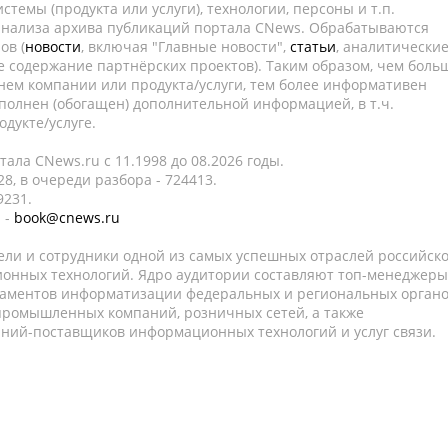
темы (продукта или услуги), технологии, персоны и т.п.
 анализа архива публикаций портала CNews. Обрабатываются
ов (
новости
, включая "Главные новости",
статьи
, аналитически
е содержание партнёрских проектов). Таким образом, чем боль
нем компании или продукта/услуги, тем более информативен
полнен (обогащен) дополнительной информацией, в т.ч.
дукте/услуге.
ала CNews.ru c 11.1998 до 08.2026 годы.
8, в очереди разбора - 724413.
9231.
 -
book@cnews.ru
ели и сотрудники одной из самых успешных отраслей российск
онных технологий. Ядро аудитории составляют топ-менеджеры
таментов информатизации федеральных и региональных орган
 промышленных компаний, розничных сетей, а также
аний-поставщиков информационных технологий и услуг связи.