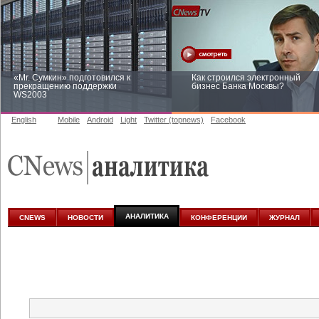
«Mr. Сумкин» подготовился к
Как строился электронный
прекращению поддержки
бизнес Банка Москвы?
WS2003
English
Mobile
Android
Light
Twitter (topnews)
Facebook
Заоблачная оптимизация: как
Рейтинг CNewsInfrastructure 20
Faberlic изменил подход к
приглашаем участвовать
аналитике
АНАЛИТИКА
CNEWS
НОВОСТИ
КОНФЕРЕНЦИИ
ЖУРНАЛ