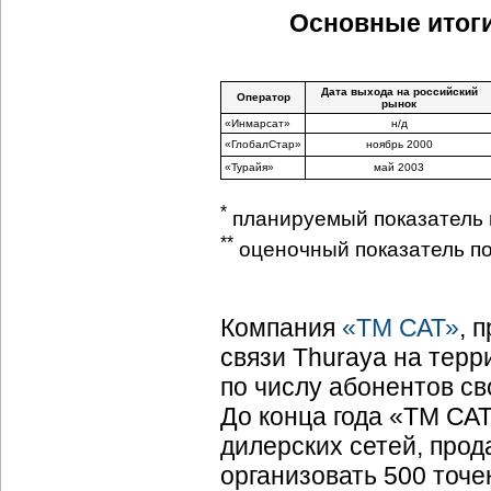
Основные итоги
Дата выхода на российский
Оператор
рынок
«Инмарсат»
н/д
«ГлобалСтар»
ноябрь 2000
«Турайя»
май 2003
*
планируемый показатель н
**
оценочный показатель по
Компания
«ТМ САТ»
, 
связи Thuraya на терр
по числу абонентов св
До конца года «ТМ СА
дилерских сетей, прод
организовать 500 точек