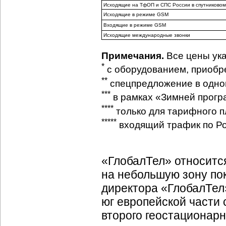
Исходящие на ТфОП и СПС России в спутниково
Исходящие в режиме GSM
Входящие в режиме GSM
Исходящие международные звонки
Примечания.
Все цены указ
*
с оборудованием, приобр
**
спецпредложение в одно
***
в рамках «Зимней програ
****
только для тарифного п
*****
входящий трафик по Р
«ГлобалТел» относитс
на небольшую зону пок
директора «ГлобалТел
юг европейской части 
второго геостационарн