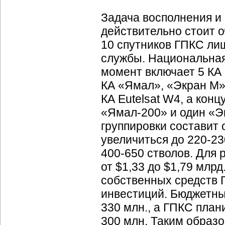
Задача восполнения и
действительно стоит о
10 спутников ГПКС ли
службы. Национальная
момент включает 5 КА 
КА «Ямал», «Экран М» 
КА Eutelsat W4, а конц
«Ямал-200» и один «Э
группировки составит 
увеличиться до 220-230
400-650 стволов. Для 
от $1,33 до $1,79 млрд
собственных средств Г
инвестиций. Бюджетны
330 млн., а ГПКС план
300 млн. Таким образ