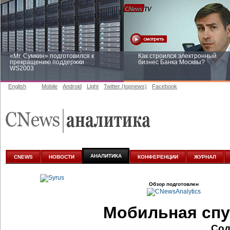
«Mr. Сумкин» подготовился к
Как строился электронный
прекращению поддержки
бизнес Банка Москвы?
WS2003
English
Mobile
Android
Light
Twitter (topnews)
Facebook
Заоблачная оптимизация: как
Рейтинг CNewsInfrastructure 20
Faberlic изменил подход к
приглашаем участвовать
аналитике
АНАЛИТИКА
CNEWS
НОВОСТИ
КОНФЕРЕНЦИИ
ЖУРНАЛ
Обзор подготовлен
Мобильная спу
Сод