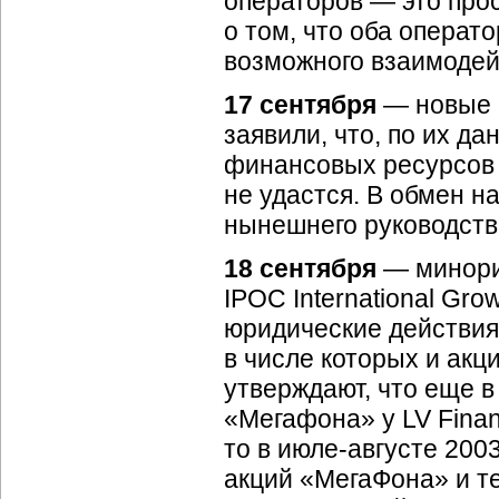
операторов — это прос
о том, что оба опера
возможного взаимодей
17 сентября
— новые 
заявили, что, по их д
финансовых ресурсов 
не удастся. В обмен н
нынешнего руководств
18 сентября
— минори
IPOC International Gro
юридические действия 
в числе которых и акц
утверждают, что еще в
«Мегафона» у LV Fina
то в
июле-августе
2003
акций «МегаФона» и т