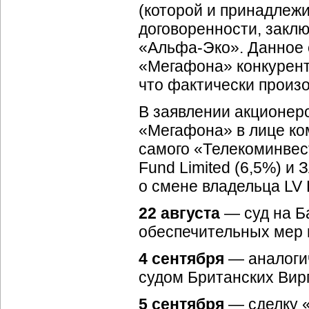
(которой и принадлеж
договоренности, закл
«
Альфа-Эко
». Данное
«Мегафона» конкурен
что фактически произ
В заявлении акционер
«Мегафона» в лице к
самого «Телекоминвест
Fund Limited (6,5%) и
о смене владельца LV 
22 августа
— суд на Б
обеспечительных мер п
4 сентября
— аналоги
судом Британских Вирг
5 сентября
— сделку 