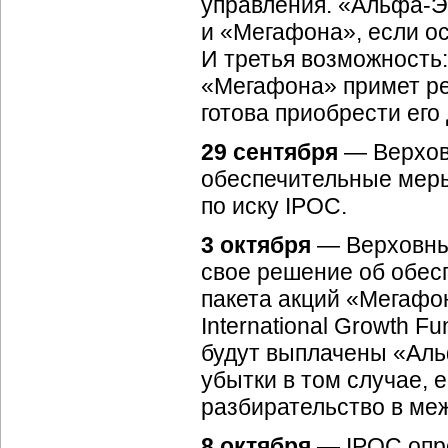
управления. «
Альфа-Э
и «Мегафона», если ос
И третья возможность:
«Мегафона» примет ре
готова приобрести его
29 сентября
— Верхов
обеспечительные мер
по иску IPOC.
3 октября
— Верховный
свое решение об обес
пакета акций «Мегафо
International Growth F
будут выплачены «
Аль
убытки в том случае, 
разбирательство в ме
8 октября
— IPOC опро