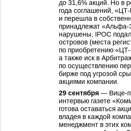
до 31,6% акций. Но в 
года соглашений, «
ЦТ-
и перешла в собствен
принадлежат «
Альфа-
нарушены, IPOC подал
островов (места реги
по приобретению «
ЦТ-
а также иск в Арбитр
по осуществлению пер
бирже под угрозой ср
акциями компании.
29 сентября
—
Вице-п
интервью газете «Комм
готова оставаться акц
владея в каждой компа
менеджмент в этих ко