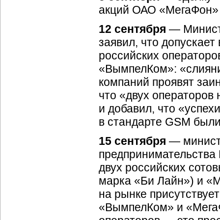
акций ОАО «МегаФон»
12 сентября
— Минист
заявил, что допускает
российских операторо
«ВымпелКом»: «слияни
компаний проявят заи
что «двух операторов 
и добавил, что «успех
в стандарте GSM были
15 сентября
— министр
предпринимательства 
двух российских сото
марка «Би Лайн») и «М
на рынке присутствуе
«ВымпелКом» и «Мега