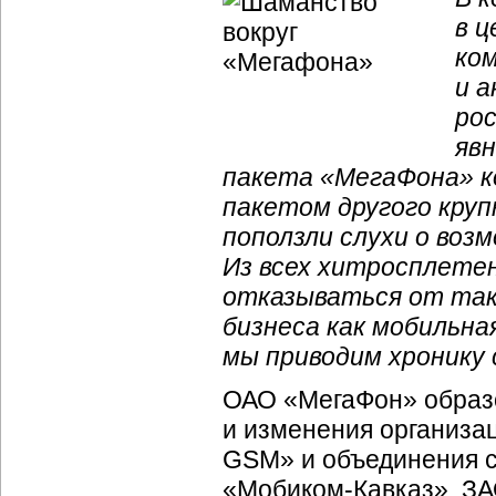
в ц
ком
и а
ро
яв
пакета «МегаФона» к
пакетом другого кру
поползли слухи о во
Из всех хитросплетен
отказываться от так
бизнеса как мобильна
мы приводим хронику 
ОАО «МегаФон» образо
и изменения
организа
GSM» и объединения с
«
Мобиком-Кавказ
», З