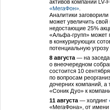
активов компании
LV-F
«МегаФон»
.
Аналитики заговорили 
может увеличить свой 
недостающие 25% акци
«
Альфа-групп
» может 
в конкурирующих сото
потенциальную угрозу
8 августа
— на заседа
о внеочередном собра
состоится 10 сентября
по вопросам реоргани
дочерних компаний, а 
«Соник Дуо» к компан
11 августа
— холдинг
«МегаФона», от имени 