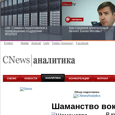
«Mr. Сумкин» подготовился к
Как строился электронный
прекращению поддержки
бизнес Банка Москвы?
WS2003
English
Mobile
Android
Light
Twitter (topnews)
Facebook
Заоблачная оптимизация: как
Рейтинг CNewsInfrastructure 20
Faberlic изменил подход к
приглашаем участвовать
аналитике
АНАЛИТИКА
CNEWS
НОВОСТИ
КОНФЕРЕНЦИИ
ЖУРНАЛ
Обзор подготовлен
Шаманство вок
В к