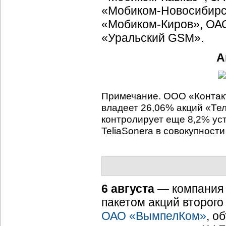
«
Мобиком-Новосибирс
«
Мобиком-Киров
», ОА
«Уральский GSM».
А
Примечание. ООО «
Контак
владеет 26,06% акций «Тел
контролирует еще 8,2% ус
TeliaSonera в совокупност
6 августа
— компани
пакетом акций второго
ОАО «ВымпелКом»
, о