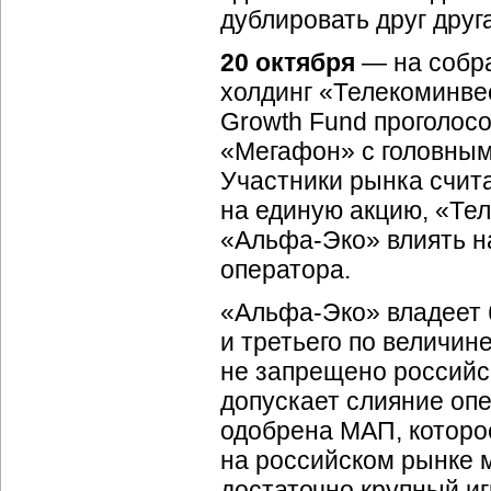
дублировать друг друга
20 октября
— на собр
холдинг «Телекоминвес
Growth Fund проголос
«Мегафон» с головным
Участники рынка счита
на единую акцию, «Те
«
Альфа-Эко
» влиять 
оператора.
«
Альфа-Эко
» владеет
и третьего по величин
не запрещено российс
допускает слияние опе
одобрена МАП, которое
на российском рынке 
достаточно крупный игр