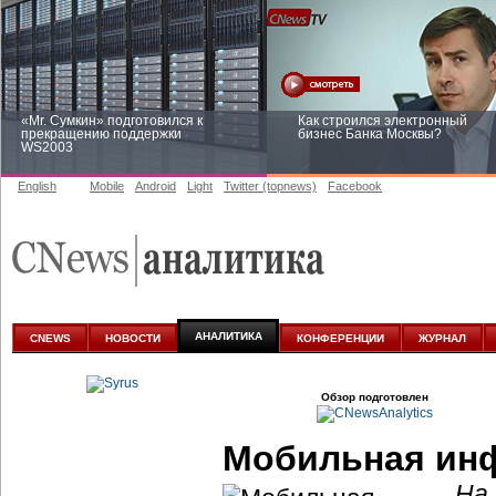
«Mr. Сумкин» подготовился к
Как строился электронный
прекращению поддержки
бизнес Банка Москвы?
WS2003
English
Mobile
Android
Light
Twitter (topnews)
Facebook
Заоблачная оптимизация: как
Рейтинг CNewsInfrastructure 20
Faberlic изменил подход к
приглашаем участвовать
аналитике
АНАЛИТИКА
CNEWS
НОВОСТИ
КОНФЕРЕНЦИИ
ЖУРНАЛ
Обзор подготовлен
Мобильная инф
На