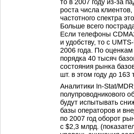
то в 2007 году
из-за
па
роста числа клиентов
частотного спектра эт
Больше всего пострад
Если телефоны CDMA20
и удобству, то с
UMTS-
2006 года. По оценка
порядка 40 тысяч баз
состояния рынка базов
шт. в этом году до 163 
Аналитики
In-Stat
/MDR 
полупроводникового о
будут испытывать сни
базы операторов и вне
по 2007 год оборот ры
с $2,3 млрд. (показате