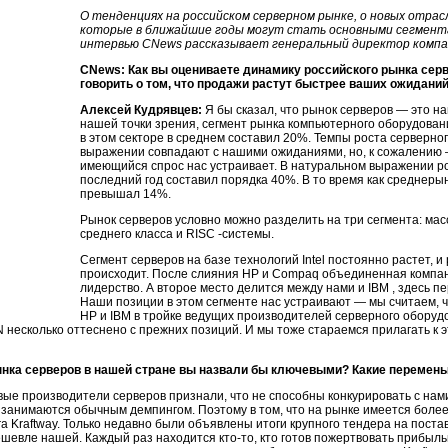
О тенденциях на российском серверном рынке, о новых отрас
которые в ближайшие годы могут стать основными сегмента
интервью CNews рассказывает генеральный директор компани
CNews: Как вы оцениваете динамику российского рынка сер
говорить о том, что продажи растут быстрее ваших ожидани
Алексей Кудрявцев:
Я бы сказал, что рынок серверов — это н
нашей точки зрения, сегмент рынка компьютерного оборудован
в этом секторе в среднем составил 20%. Темпы роста серверно
выражении совпадают с нашими ожиданиями, но, к сожалению 
имеющийся спрос нас устраивает. В натуральном выражении ро
последний год составил порядка 40%. В то время как среднеры
превышал 14%.
Рынок серверов условно можно разделить на три сегмента: ма
среднего класса и RISC -системы.
Сегмент серверов на базе технологий Intel постоянно растет, 
происходит. После слияния HP и Compaq объединенная компа
лидерство. А второе место делится между нами и IBM , здесь 
Наши позиции в этом сегменте нас устраивают — мы считаем, ч
HP и IBM в тройке ведущих производителей серверного оборудо
несколько оттеснено с прежних позиций. И мы тоже стараемся прилагать к э
ынка серверов в нашей стране вы назвали бы ключевыми? Какие переме
ые производители серверов признали, что не способны конкурировать с нам
и занимаются обычным демпингом. Поэтому в том, что на рынке имеется боле
а Kraftway. Только недавно были объявлены итоги крупного тендера на постав
ешевле нашей. Каждый раз находится
кто-то
, кто готов пожертвовать прибыл