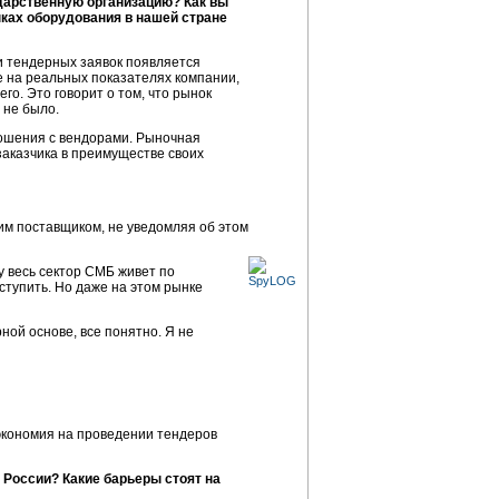
ударственную организацию? Как вы
пках оборудования в нашей стране
 тендерных заявок появляется
е на реальных показателях компании,
го. Это говорит о том, что рынок
 не было.
тношения с вендорами. Рыночная
заказчика в преимуществе своих
ним поставщиком, не уведомляя об этом
у весь сектор СМБ живет по
ступить. Но даже на этом рынке
ной основе, все понятно. Я не
 экономия на проведении тендеров
 России? Какие барьеры стоят на