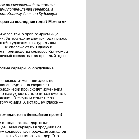
лях отечественной экономики,
ми потребления серверов, в
и Kraftway Алексей Кудрявцев.
веров за последние годы? Можно ли
й?
аиболее точно прогнозируемый, с
ия. За последние
два-три
года прирост
го оборудования в натуральном
— не опережают их. Однако и
ст производства серверов Kraftway за
ночный показатель за прошлый год не
ссовые серверы, оборудование
и реальных изменений здесь не
ния определенно сохраняет
периодически происходят изменения.
то нам удалось закрепиться вместе с
вания. В среднем сегменте за
тому усилия. А в старшем классе —
ны ожидаются в ближайшее время?
и в тендерах стандартными
е дешевая серверная продукция от
ку серверов, где продукция западной
ью, лишь бы выиграть тендер. Это