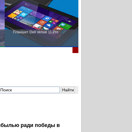
Планшет Dell Venue 11 Pro
Пора выбирать Fujitsu!
ибылью ради победы в