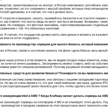
одство, ориентированное на экспорт, в России невозможно: российское зак
ее, позволяет, но это сопряжено с массой проблем, которые пока непреодол
телей одинаковы, и я считаю, что так и должно быть.
ИТ-отрасли
в принципе, сказать: занимайтесь бизнесом и не платите никаких 
го, как отменят эти льготы (ведь не могут они быть вечными). Возможно, таки
ики. Но очевидно, что местная экономика, «простимулированная» подобным 
сравнению с той, что облагалась налогами.
ия. Я считаю, что государство должно взять свои деньги и вложить их в разв
ую власти хотят поддержать.
проекта по производству серверов для малого бизнеса, который компани
ес в России, таково и состояние проекта. На фоне «дела Юкоса» весь малый 
орые наши успехи в этом сегменте, мы не видим сегодня новых клиентов, нов
 не хочется ничего развивать. Эксперименты можно ставить либо на собстве
мика кажется слишком рискованной. Поэтому разумный человек вкладывать д
твенных средств для развития бизнеса? Планируете ли вы привлекать ин
еленная система заимствования, она связана с нашими западными партнерам
е. Но мы не очень верим в то, что для такой компании, как наша, удачное IP
я реструктуризацией своего бизнеса для того, чтобы сделать его более пон
ге конкуренции
Intel
и
AMD
? Когда Kraftway начнет делать серверы на AM
 не производит серверы на платформе А MD и не планирует этого делать. П
что производство и продажа серверов на этих процессорах могут приносить нам