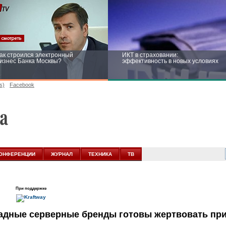
ак строился электронный
ИКТ в страховании:
изнес Банка Москвы?
эффективность в новых условиях
s)
Facebook
ейтинг CNewsInfrastructure 2015:
Информационная безопасность
риглашаем участвовать
бизнеса и госструктур: развитие в
новых условиях
ОНФЕРЕНЦИИ
ЖУРНАЛ
ТЕХНИКА
ТВ
При поддержке
падные cерверные бренды готовы жертвовать пр