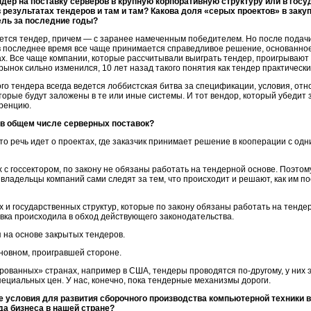
дер на поставку серверов в крупную корпоративную структуру или в гос
 результатах тендеров и там и там? Какова доля «серых проектов» в заку
тель за последние годы?
тся тендер, причем — с заранее намеченным победителем. Но после подачи
 в последнее время все чаще принимается справедливое решение, основанно
х. Все чаще компании, которые рассчитывали выиграть тендер, проигрывают е
ынок сильно изменился, 10 лет назад такого понятия как тендер практически
ого тендера всегда ведется лоббистская битва за спецификации, условия, о
торые будут заложены в те или иные системы. И тот вендор, который убедит 
еренцию.
 в общем числе серверных поставок?
то речь идет о проектах, где заказчик принимает решение в кооперации с од
 с госсектором, по закону не обязаны работать на тендерной основе. Поэтом
ладельцы компаний сами следят за тем, что происходит и решают, как им по
 и государственных структур, которые по закону обязаны работать на тендер
вка происходила в обход действующего законодательства.
 на основе закрытых тендеров.
сновном, проигравшей стороне.
ированных
» странах, например в США, тендеры проводятся
по-другому
, у них
ециальных цен. У нас, конечно, пока тендерные механизмы дороги.
 условия для развития сборочного производства компьютерной техники в
да бизнеса в нашей стране?