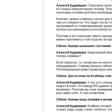
Алексей Кудрявцев:
Сборочное произв
из страны компьютерную технику. Точн
налоговые условия для всех производи
Конечно, можно отменить налоги для
чем это обернется. Что будет после то
программой по стимулированию эконом
полностью неконкурентоспособной по 
Поэтому я не сторонник такого сценар
можно приложить к той отрасли, котор
CNews: Каково нынешнее состояние 
Алексей Кудрявцев:
Каков малый бизн
теперь серверы?
Если серьезно, то, несмотря на некот
оборудования. Самому бизнесу сейчас
Потенциальным инвесторам наша эконо
CNews: Достаточно ли
Kraftway
собс
Алексей Кудрявцев:
У нас есть опред
недостаточно. По поводу IPO думают вс
возможно. Поэтому мы пока занимаемс
для самих себя. А там посмотрим.
CNews: Какова ваша позиция в интри
Алексей Кудрявцев:
Kraftway сегодня
только тогда, когда станет понятно, 