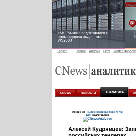
«Mr. Сумкин» подготовился к
К
прекращению поддержки
б
WS2003
English
Mobile
Android
Light
Twitter (topnew
Заоблачная оптимизация: как
Р
Faberlic изменил подход к
п
аналитике
АНАЛИТИКА
CNEWS
НОВОСТИ
К
Обозрение
"Рынок серверных технологий
2005"
подготовлено
Алексей Кудрявцев: За
российских тендерах