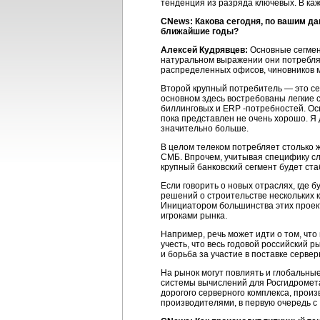
тенденция из разряда ключевых. В каж
CNews: Какова сегодня, по вашим да
ближайшие годы?
Алексей Кудрявцев:
Основные сегмент
натуральном выражении они потребляю
распределенных офисов, чиновников м
Второй крупный потребитель — это се
основном здесь востребованы легкие
биллинговых и ERP -потребностей. О
пока представлен не очень хорошо. Я 
значительно больше.
В целом телеком потребляет столько 
СМБ. Впрочем, учитывая специфику сл
крупный банковский сегмент будет ст
Если говорить о новых отраслях, где 
решений о строительстве нескольких 
Инициатором большинства этих проект
игроками рынка.
Например, речь может идти о том, что
учесть, что весь годовой российский р
и борьба за участие в поставке серве
На рынок могут повлиять и глобальные
системы вычислений для Росгидромета
дорогого серверного комплекса, произ
производителями, в первую очередь с 