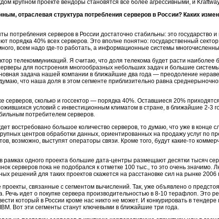
дом крупном проекте вендоры становятся все более агрессивными, и Kraftwa
нным, отраслевая структура потребления серверов в России? Каких измен
ы потребления серверов в России достаточно стабильны: это государство и
т порядка 40% всех серверов. Это вполне понятно: государственный сектор
ного, всем надо
где-то
работать, а информационные системы многочисленны
ктор телекоммуникаций. Я считаю, что доля телекома будет расти наиболее 
 серверы для построения многообразных небольших задач и большие систем
сновная задача нашей компании в ближайшие два года — преодоление нерав
думаю, что наша доля в этом сегменте приблизительно равна среднерыночной,
же серверов, сколько и госсектор — порядка 40%. Оставшиеся 20% приходятс
ожившихся условий с инвестиционным климатом в стране, в ближайшие 2-3 г
абильным потребителем серверов.
будет востребовано большое количество серверов, то думаю, что уже в конце
крупных центров обработки данных, ориентированных на продажу услуг по п
ов, возможно, выступят операторы связи. Кроме того, будут
какие-то
коммерч
 в рамках одного проекта большие
дата-центры
размещают десятки тысяч сер
ынок серверов пока не подобрался к отметке 100 тыс., то это очень значимо.
рных решений для таких проектов скажется на расстановке сил на рынке 2006 
 проекты, связанные с сегментом вычислений. Так, уже объявлено о предсто
. Речь идет о покупке сервера производительностью в 8-10 терафлоп. Это 
вести который в России кроме нас никто не может. И конкурировать в тенде
IBM. Вот эти сегменты станут ключевыми в ближайшие три года.