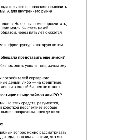
онодательство не позволяет вывозить
имы. А для внутреннего рынка
налогов. Но очень сложно просчитать,
е шаги могли бы стать некой
образом, через пять лет окажется
итие инфраструктуры, которую потом
я обещала представить еще зимой?
бизнес опять ушел в тень, зачем ему
ых потребителей серверного
нные деньги, либо — на кредитные.
еньги в малый бизнес не станет.
вестиции в виде займов или
IPO
?
и. Но этих средств, разумеется,
O в короткой перспективе вообще
ятным и прозрачным, прежде всего —
D?
одобный вопрос можно рассматривать
 доходы, сравнимые с теми, что мы