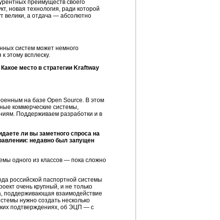
нкурентных преимуществ своего
кт, новая технология, ради которой
т велики, а отдача — абсолютно
данных систем может немного
 к этому всплеску.
 Какое место в стратегии
Kraftway
роенным на базе Open Source. В этом
вные коммерческие системы,
ниям. Поддерживаем разработки и в
даете ли вы заметного спроса на
равлении: недавно был запущен
мы одного из классов — пока сложно
вода российской паспортной системы
роект очень крупный, и не только
а, поддерживающая взаимодействие
истемы нужно создать несколько
ких подтверждениях, об ЭЦП — с