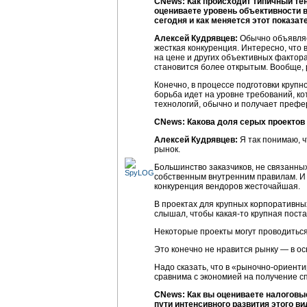
CNews: Как происходит типичный тен
оцениваете уровень объективности в
сегодня и как меняется этот показа
Алексей Кудрявцев:
Обычно объявляе
жесткая конкуренция. Интересно, что
на цене и других объективных фактора
становится более открытым. Вообще, р
Конечно, в процессе подготовки крупн
борьба идет на уровне требований, ко
технологий, обычно и получает преф
CNews: Какова доля серых проектов
Алексей Кудрявцев:
Я так понимаю, ч
рынок.
Большинство заказчиков, не связанных
собственным внутренним правилам. И в
конкуренция вендоров жесточайшая.
В проектах для крупных корпоративных
слышал, чтобы
какая-то
крупная поста
Некоторые проекты могут проводиться
Это конечно не нравится рынку — в о
Надо сказать, что в «
рыночно-ориент
сравнима с экономией на получение сп
CNews: Как вы оцениваете налоговые
пути интенсивного развития этого ви