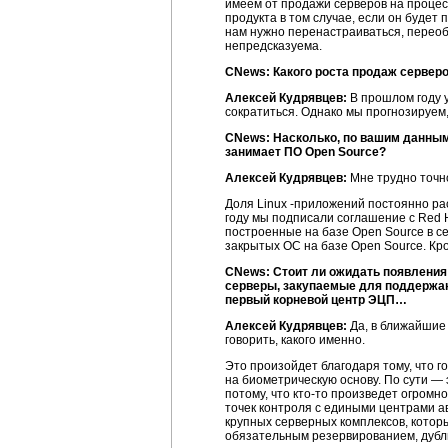
имеем от продажи серверов на процесс
продукта в том случае, если он будет
нам нужно перенастраиваться, переоб
непредсказуема.
CNews: Какого роста продаж серверов
Алексей Кудрявцев:
В прошлом году у
сократиться. Однако мы прогнозируем, 
CNews: Насколько, по вашим данным
занимает ПО Open Source?
Алексей Кудрявцев:
Мне трудно точно
Доля Linux -приложений постоянно ра
году мы подписали соглашение с Red H
построенные на базе Open Source в с
закрытых ОС на базе Open Source. Кро
CNews: Стоит ли ожидать появления
серверы, закупаемые для поддержа
первый корневой центр ЭЦП…
Алексей Кудрявцев:
Да, в ближайши
говорить, какого именно.
Это произойдет благодаря тому, что 
на биометрическую основу. По сути —
потому, что
кто-то
произведет огромно
точек контроля с едиными центрами а
крупных серверных комплексов, кото
обязательным резервированием, дубл