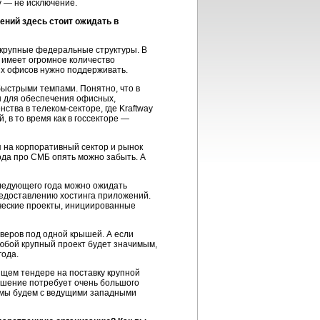
y — не исключение.
ений здесь стоит ожидать в
 крупные федеральные структуры. В
 имеет огромное количество
х офисов нужно поддерживать.
быстрыми темпами. Понятно, что в
ы для обеспечения офисных,
енства в
телеком-секторе
, где Kraftway
 в то время как в госсекторе —
я на корпоративный сектор и рынок
ода про СМБ опять можно забыть. А
 следующего года можно ожидать
редоставлению хостинга приложений.
еские проекты, инициированные
веров под одной крышей. А если
 Любой крупный проект будет значимым,
года.
ящем тендере на поставку крупной
решение потребует очень большого
ре мы будем с ведущими западными