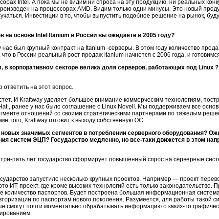
орах Intel. А пока мы не видим ни спроса на эту продукцию, ни реальных ко
 произведен на процессорах AMD. Видим только одни минусы. Это новый проду
учаться. Инвестиции в то, чтобы выпустить подобное решение на рынок, буду
 на основе Intel Itanium в России вы ожидаете в 2005 году?
 нас был крупный контракт на Itanium -серверы. В этом году количество про
что в России реальный рост продаж Itanium начнется с 2006 года, и готовимся
, в корпоративном секторе велика доля серверов, работающих под
Linux
?
 ответить на этот вопрос.
стет. И Kraftway уделяет большое внимание коммерческим технологиям, пост
at , ранее у нас было соглашение с Linux Novell. Мы поддерживаем все осно
егменте отношений со своими стратегическими партнерами по тяжелым реше
ме того, Kraftway готовит к выходу собственную ОС.
 новых значимых сегментов в потреблении серверного оборудования? Ожи
ния систем ЭЦП? Государство медленно, но
все-таки
движется в этом нап
е
три-пять
лет государство сформирует повышенный спрос на серверные систе
государство запустило несколько крупных проектов. Например — проект пере
 это
ИТ-проект
, где кроме высоких технологий есть только законодательство. П
е количество паспортов. Будет построена большая информационная систем
вторизации по паспортам нового поколения. Разумеется, для работы такой с
рые смогут почти моментально обрабатывать информацию о
каких-то
графичес
ированием.