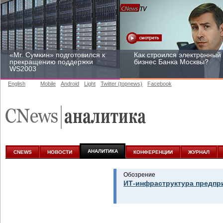
«Mr. Сумкин» подготовился к
Как строился электронный
прекращению поддержки
бизнес Банка Москвы?
WS2003
English
Mobile
Android
Light
Twitter (topnews)
Facebook
Заоблачная оптимизация:
Рейтинг CNewsInfrastructur
как Faberlic изменил подход
2015: приглашаем
к аналитике
участвовать
АНАЛИТИКА
CNEWS
НОВОСТИ
КОНФЕРЕНЦИИ
ЖУРНАЛ
Обозрение
ИТ-инфраструктура предпр