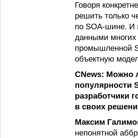
Говоря конкретн
решить только ч
по SOA-шине. И
данными многих 
промышленной S
объектную модел
CNews: Можно л
популярности S
разработчики г
в своих решен
Максим Галимо
непонятной аббре