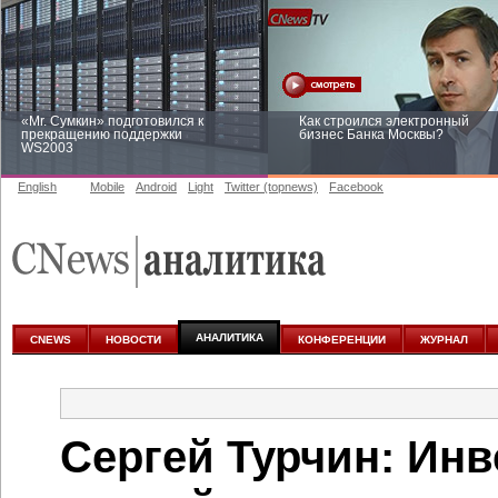
«Mr. Сумкин» подготовился к
Как строился электронный
прекращению поддержки
бизнес Банка Москвы?
WS2003
English
Mobile
Android
Light
Twitter (topnews)
Facebook
Заоблачная оптимизация: как
Рейтинг CNewsInfrastructure 20
Faberlic изменил подход к
приглашаем участвовать
аналитике
АНАЛИТИКА
CNEWS
НОВОСТИ
КОНФЕРЕНЦИИ
ЖУРНАЛ
Сергей Турчин: Инв