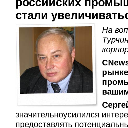
российских промы
стали увеличивать
На во
Турчи
корпо
CNews
рынке
промы
вашим
Серге
значительноусилился интере
предоставлять потенциальн