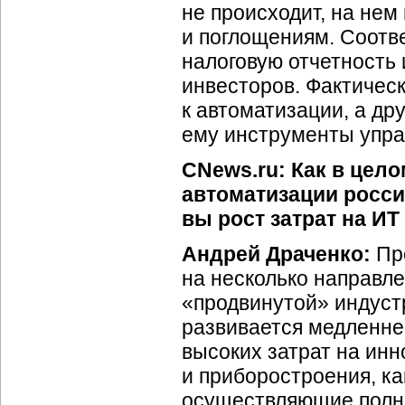
не происходит, на нем
и поглощениям. Соотв
налоговую отчетность
инвесторов. Фактическ
к автоматизации, а др
ему инструменты упра
CNews.ru: Как в цел
автоматизации росс
вы рост затрат на ИТ
Андрей Драченко:
Про
на несколько направл
«продвинутой» индуст
развивается медленне
высоких затрат на ин
и приборостроения, ка
осуществляющие полны