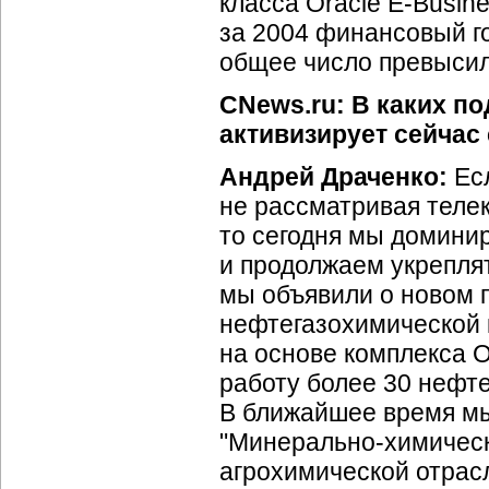
класса Oracle
E-Busin
за 2004 финансовый г
общее число превысил
CNews.ru: В каких п
активизирует сейчас
Андрей Драченко:
Есл
не рассматривая теле
то сегодня мы доминир
и продолжаем укреплят
мы объявили о новом 
нефтегазохимической 
на основе комплекса 
работу более 30 нефт
В ближайшее время мы
"
Минерально-химичес
агрохимической отрасл