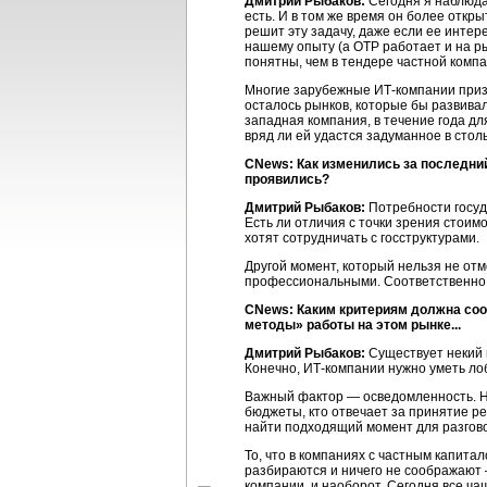
Дмитрий Рыбаков:
Сегодня я наблюдаю
есть. И в том же время он более откр
решит эту задачу, даже если ее интер
нашему опыту (а ОТР работает и на рын
понятны, чем в тендере частной компа
Многие зарубежные ИТ-компании призна
осталось рынков, которые бы развивал
западная компания, в течение года д
вряд ли ей удастся задуманное в столь
CNews: Как изменились за последний
проявились?
Дмитрий Рыбаков:
Потребности госуда
Есть ли отличия с точки зрения стоимо
хотят сотрудничать с госструктурами.
Другой момент, который нельзя не отм
профессиональными. Соответственно,
CNews: Каким критериям должна соо
методы» работы на этом рынке...
Дмитрий Рыбаков:
Существует некий м
Конечно, ИТ-компании нужно уметь лоб
Важный фактор — осведомленность. Нео
бюджеты, кто отвечает за принятие ре
найти подходящий момент для разгово
То, что в компаниях с частным капита
разбираются и ничего не соображают 
компании, и наоборот. Сегодня все ча