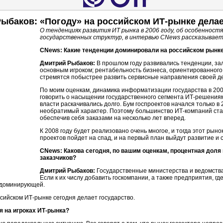
ыбаков: «Погоду» на российском ИТ-рынке делае
О тенденциях развития ИТ рынка в 2006 году, об особенност
государственных структур, в интервью CNews рассказывае
CNews: Какие тенденции доминировали на российском рынке
Дмитрий Рыбаков:
В прошлом году развивались тенденции, за
основным игроком; рентабельность бизнеса, ориентированного 
стремятся побыстрее развить сервисные направления своей д
По моим оценкам, динамика информатизации государства в 2006
говорить о насыщении государственного сегмента ИТ-решения
власти раскачивались долго. Бум госпроектов начался только в 2
необратимый характер. Поэтому большинство ИТ-компаний стар
обеспечив себя заказами на несколько лет вперед.
К 2008 году будет реализовано очень многое, и тогда этот рын
проектов пойдет на спад, и на первый план выйдут развитие и 
CNews: Какова сегодня, по вашим оценкам, процентная доля
заказчиков?
Дмитрий Рыбаков:
Государственные министерства и ведомства
Если к их числу добавить госкомпании, а также предприятия, г
я доминирующей.
оссийском ИТ-рынке сегодня делает государство.
я на игроках ИТ-рынка?