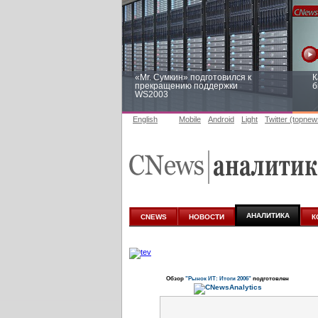
«Mr. Сумкин» подготовился к
К
прекращению поддержки
б
WS2003
English
Mobile
Android
Light
Twitter (topnew
Заоблачная оптимизация: как
Р
Faberlic изменил подход к
п
аналитике
АНАЛИТИКА
CNEWS
НОВОСТИ
К
Обзор
"Рынок ИТ: Итоги 2006"
подготовлен