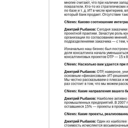
многие считают, что при наличии запа
показатели. Кто-то из стратегических
по базе и т. д. ИТ в числе критериев,
который банк продает. Отсутствие так
CNews: Каково соотношение интеграц
Дмитрий Рыбаков:
Сегодня заказчики 
проектной практики. Зачастую роль кон
организации по согласованию мнений,
подразделениями заказчика — с тем, ч
Изначально наш бизнес был построен 
доля консалтинга начала уменьшаться
консалтинговых проектов ОТР — 15 к 
CNews: Насколько вам удается при 
Дмитрий Рыбаков:
ОТР, наверное, уни
основным «финансовым» ИТ-решениям. 
Мы честно рассказываем о плюсах и м
раз состоит в том, что мы можем расс
CNews: Какие направления вашего би
Дмитрий Рыбаков:
Наиболее активно в
промышленных предприятий. В 2007 го
оставшиеся 15% — проекты в промыш
CNews: Какие проекты, реализованны
Дмитрий Рыбаков:
Один из наиболее и
стоимость исчисляется восьмизначным