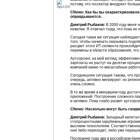
потому, что госсектор внедряет больш
CNews: Как бы вы охарактеризовали 
оправдываются.
Дмитрий Рыбаков:
В 2000 году меня 
невелик. Я отвечал тогда, что пока не
Сегодня такая же ситуация наблюдаетс
того, чтобы начинать оказывать подобн
расцвет этого ИТ-сегмента произойдет
перемены в области образования, что 
Аутсорсинг, на мой взгляд, эффективе
зарплаты не растут на десятки процен
компаний какие-то масштабные работы
Сегодняшняя ситуация такова, что про
очередь, активно мигрируют: из регио
очень сложно.
В то же время в минувшем году доста
приложений. Построение сложного при
и активно. Пока слабо развит аутсорс
CNews: Насколько могут быть скорр
Дмитрий Рыбаков:
Западный капитал 
стопроцентными зарубежными игроками
высоким технологиям. Соответственно,
они либо переходят, либо уже перешл
Последние года два в российском банк