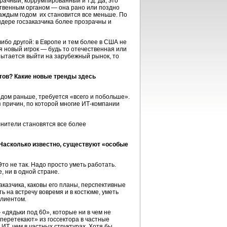
ачный, коррумпированный и т.д. Да, это
рственным органом — она рано или поздно
 каждым годом их становится все меньше. По
ендере госзаказчика более прозрачны и
ибо другой: в Европе и тем более в США не
я новый игрок — будь то отечественная или
пытается выйти на зарубежный рынок, то
ктов? Какие новые тренды здесь
одом раньше, требуется «всего и побольше».
из причин, по которой многие ИТ-компании
олнители становятся все более
Насколько известно, существуют «особые
то не так. Надо просто уметь работать.
, ни в одной стране.
аказчика, каковы его планы, перспективные
ь на встречу вовремя и в костюме, уметь
клиентом.
«дядьки под 60», которые ни в чем не
перетекают» из госсектора в частные
ИТ, чем в частных структурах. Хотя бы