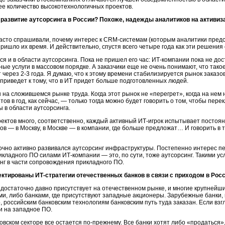
ее количество высокотехнологичных проектов.
развитие аутсорсинга в России? Похоже, надежды аналитиков на активиза
часто спрашивали, почему интерес к CRM-системам (которым аналитики предс
 пришло их время. И действительно, спустя всего четыре года как эти решени
я и в области аутсорсинга. Пока не пришел его час: ИТ-компании пока не до
ые услуги в массовом порядке. А заказчики еще не очень понимают, что такое
 через 2-3 года. Я думаю, что к этому времени стабилизируется рынок заказо
приведет к тому, что в ИТ придет больше подготовленных людей.
н на сложившемся рынке труда. Когда этот рынок не «перегрет», когда на нем
тов в год, как сейчас, — только тогда можно будет говорить о том, чтобы пе
 в области аутсорсинга.
ектов много, соответственно, каждый активный ИТ-игрок испытывает постоян
нов — в Москву, в Москве — в компании, где больше предложат… И говорить в 
точно активно развивался аутсорсинг инфраструктуры. Постепенно интерес пе
кладного ПО силами ИТ-компании — это, по сути, тоже аутсорсинг. Такими у
инг в части сопровождения прикладного ПО.
ектированы ИТ-стратегии отечественных банков в связи с приходом в Ро
достаточно давно присутствует на отечественном рынке, и многие крупнейши
, либо банками, где присутствуют западные акционеры. Зарубежные банки, 
 российским банковским технологиям банковским путь туда заказан. Если взгл
и на западное ПО.
овском секторе все остается по-прежнему. Все банки хотят либо «продаться»,