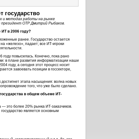
т государство
ях и методах работы на рынке
т президент ОТР Дмитрий Рыбаков.
 ИТ в 2006 году?
ложенные ранее. Государство остается
на «железо», падает; все ИТ-игроки
еятельности.
 году повысилась. Конечно, пока рано
ми: в плане развития информатизации наши
004 году, а сегодня этот процесс носит
ается завоевать позиции в госсекторе,
ок достигнет этапа насыщения: волна новых
сопровождение того, что уже было сделано.
 государства в общем объеме ИТ-
 — это более 20% рынка ИТ-заказчиков.
де государство является основным