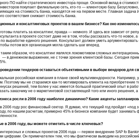
дного ПО найти стратегического инвестора проще. Основной вклад в стоимос
 инвесторов покупает филиальную сеть, кто-то — клиентскую базу. Безусловно
 влияющих на стоимость банка, находятся не на первом месте. Главная задача
ого соответствия снижает стоимость банка.
ионных и консалтинговых проектов в вашем бизнесе? Как оно изменилось
готовы платить за консалтинг, правда — немного. И здесь все зависит от реп
сультанта в проекте состоит даже не в том, чтобы рассказать что-то новое, а
 по выработке единого решения. Консультант должен уметь аргументировать
тобы потом вся организация могла сделать шаг вперед.
таким образом, что консалтинг являлся локомотивом сложных интеграционных
 — в денежном выражении, не с точки зрения клиентской базы. Сегодня пр
85%.
проведении тендеров оставаться объективными в выборе вендоров для св
кальная российская компания в плане своей мультивендорности. Например, у
Поэтому мы не стараемся как-то мотивировать клиента на приобретение той
инусах решений, тем более у нас имеется большой практический опыт в рабо
казать заказчику не о маркетинговой составляющей того или иного решения, а 
знеса росли в 2006 году наиболее динамично? Какие акценты запланиров
 2006 году рос финансовый сектор. Я думаю, что текущий год пройдет «под зн
ду, по нашим расчетам, примерно 45% в бизнесе компании будет занимать ф
ленности.
е в 2006 году, вы можете отметить в числе ключевых?
нтересных и сложных проектов 2006 года — первое внедрение SAP fo Banking
и цифрами. Он примечателен тем, что мы фактически выводим на российский