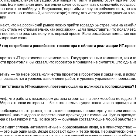
 парадоксальную ситуацию. Все говорят о том, что рынок госсектора непрозр
ытый. Если компания действительно хочет сотрудничать с каким-либо госуда
есы никто не лоббирует. Безусловно, перегибы и злоупотребления есть, но с
ке частных компаний, и в госсекторе) я вижу, что часто условия участия в т
нии.
ют, что на российский рынок можно прийти гораздо быстрее, чем на какой-л
ись столь же стремительно, как российский. Если представить, что появляетс
ля нее вполне реально получить первый проект. Если российская компания по
 короткие сроки.
 год потребности российского госсектора в области реализации ИТ-прое
рства в ИТ практически не изменились. Государственным компаниям, как и г
сти проектов? Я бы сказал, что госсектор в принципе не скупится. Это одна 
етить, — по мере роста количества проектов в госсекторе и заказчики, и исп
 повышаются и уровень выполнения работ, и уровень управления проектами.
тветствовать ИТ-компания, претендующая на должность господрядчика? 
иф, что работа с госсектором должна строиться на этих «особых методах». Э
бировать свои интересы — без этого нельзя существовать ни на одном рынке
бходимо знать рынок, знать, какие процессы происходят у того или иного з
шений, какие кадровые перестановки происходят в компании. Нужно приходит
ра с заказчиком и т.д. Но все это — обычные составляющие любой работы с 
лом сидят сплошь интеллигентные и образованные люди, а в министерствах — 
— это еще один миф. Везде работают одни и те же люди. Периодически они «
ще заказчики в госкомпаниях отличаются лучшей осведомленностью в области 