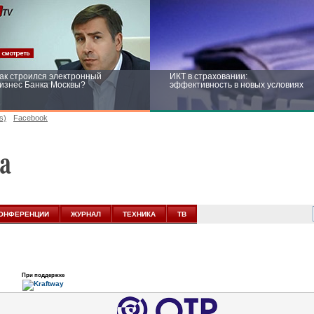
ак строился электронный
ИКТ в страховании:
изнес Банка Москвы?
эффективность в новых условиях
s)
Facebook
ейтинг CNewsInfrastructure 2015:
Информационная безопасность
риглашаем участвовать
бизнеса и госструктур: развитие в
новых условиях
ОНФЕРЕНЦИИ
ЖУРНАЛ
ТЕХНИКА
ТВ
При поддержке