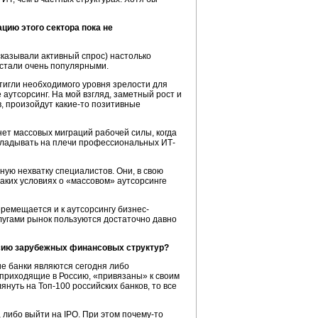
цию этого сектора пока не
казывали активный спрос) настолько
я стали очень популярными.
стигли необходимого уровня зрелости для
 аутсорсинг. На мой взгляд, заметный рост и
в, произойдут какие-то позитивные
 нет массовых миграций рабочей силы, когда
рекладывать на плечи профессиональных ИТ-
ную нехватку специалистов. Они, в свою
таких условиях о «массовом» аутсорсинге
ремещается и к аутсорсингу бизнес-
слугами рынок пользуются достаточно давно
ссию зарубежных финансовых структур?
е банки являются сегодня либо
приходящие в Россию, «привязаны» к своим
януть на Топ-100 российских банков, то все
 либо выйти на IPO. При этом почему-то