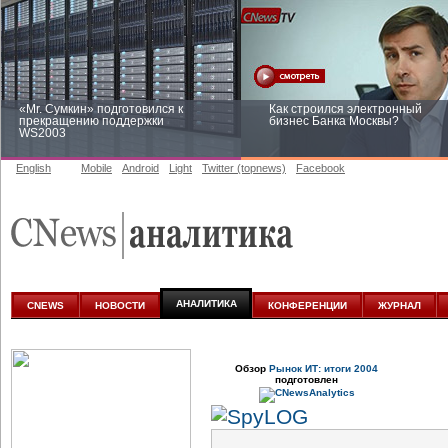
«Mr. Сумкин» подготовился к
Как строился электронный
прекращению поддержки
бизнес Банка Москвы?
WS2003
English
Mobile
Android
Light
Twitter (topnews)
Facebook
Заоблачная оптимизация: как
Рейтинг CNewsInfrastructure 20
Faberlic изменил подход к
приглашаем участвовать
аналитике
АНАЛИТИКА
CNEWS
НОВОСТИ
КОНФЕРЕНЦИИ
ЖУРНАЛ
Обзор
Рынок ИТ: итоги 2004
подготовлен