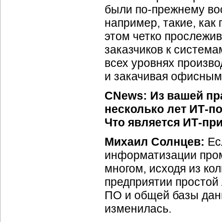
были
по-прежнему
во
например, такие, как 
этом четко прослежи
заказчиков к система
всех уровнях производ
и закачивая офисным
CNews: Из вашей пр
несколько лет
ИТ-по
Что является
ИТ-пр
Михаил Солнцев:
Ес
информатизации пром
многом, исходя из ко
предприятии простой 
ПО и общей базы данн
изменилась.