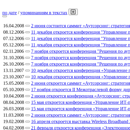
по дате
/
упоминаниям в текстах
16.04.2008
2 июня состоится саммит «Аутсорсинг: стратеги
08.12.2006
11 декабря откроется конференция "Управление 
07.12.2006
11 декабря откроется конференция "Управление 
05.12.2006
11 декабря откроется конференция "Управление 
02.11.2006
7 ноября откроется конференция "Решения по аут
31.10.2006
7 ноября откроется конференция "Решения по аут
26.10.2006
7 ноября откроется конференция "Решения по аут
13.11.2007
10 декабря откроется конференция «Управление 
23.10.2007
10 декабря откроется конференция «Управление 
15.05.2008
2 июня откроется саммит «Аутсорсинг: стратеги
05.10.2009
17 ноября откроется II Межотраслевой форму ди
10.04.2008
2 июня откроется конференция «Аутсорсинг: стр
08.04.2008
15 мая откроется конференция «Управление ИТ-
26.03.2008
15 мая откроется конференция «Управление ИТ-
11.03.2008
2 июня откроется саммит «Аутсорсинг: стратеги
19.02.2008
16 апреля откроется выставка Wireless Broadband
04.02.2008
21 февраля откроется конференция «Электронное