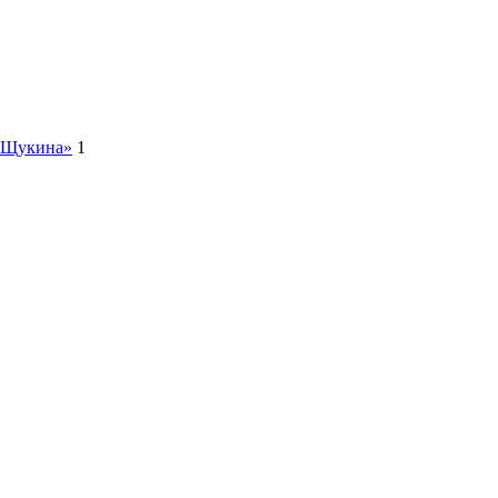
а Щукина»
1