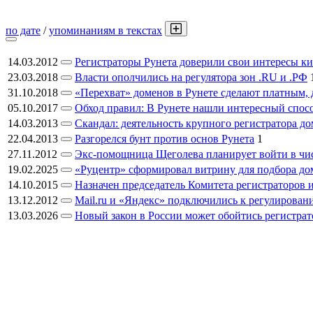
по дате
/
упоминаниям в текстах
14.03.2012
Регистраторы Рунета доверили свои интересы к
23.03.2018
Власти ополчились на регулятора зон .RU и .РФ
31.10.2018
«Перехват» доменов в Рунете сделают платным,
05.10.2017
Обход правил: В Рунете нашли интересный спос
14.03.2013
Скандал: деятельность крупного регистратора д
22.04.2013
Разгорелся бунт против основ Рунета
1
27.11.2012
Экс-помощница Щеголева планирует войти в чис
19.02.2025
«Руцентр» сформировал витрину для подбора до
14.10.2015
Назначен председатель Комитета регистраторов ин
13.12.2012
Mail.ru и «Яндекс» подключились к регулирован
13.03.2026
Новый закон в России может обойтись регистра