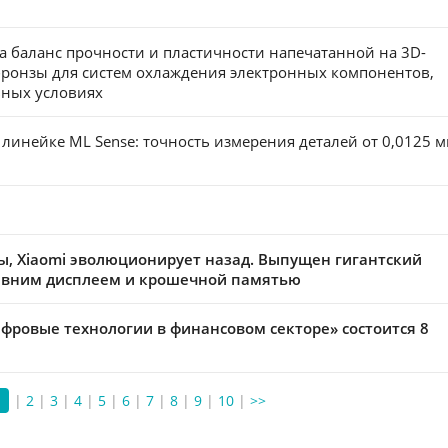
 баланс прочности и пластичности напечатанной на 3D-
ронзы для систем охлаждения электронных компонентов,
ьных условиях
 линейке ML Sense: точность измерения деталей от 0,0125 
, Xiaomi эволюционирует назад. Выпущен гигантский
евним дисплеем и крошечной памятью
ровые технологии в финансовом секторе» состоится 8
1
|
2
|
3
|
4
|
5
|
6
|
7
|
8
|
9
|
10
|
>>