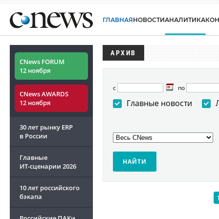
ГЛАВНАЯ
НОВОСТИ
АНАЛИТИКА
КО
АРХИВ
CNews FORUM
12 ноября
с
по
CNews AWARDS
Главные новости
12 ноября
30 лет рынку ERP
в России
Главные
ИТ-сценарии
2026
10 лет российского
бэкапа
Российские ПАКи