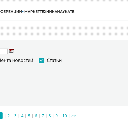
НФЕРЕНЦИИ
МАРКЕТ
ТЕХНИКА
НАУКА
ТВ
Лента новостей
Статьи
1
|
2
|
3
|
4
|
5
|
6
|
7
|
8
|
9
|
10
|
>>