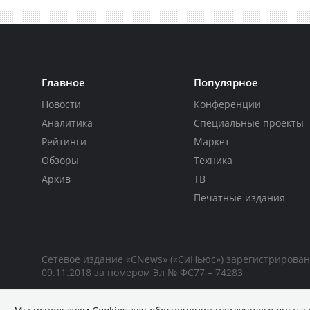
Главное
Популярное
Новости
Конференции
Аналитика
Специальные проекты
Рейтинги
Маркет
Обзоры
Техника
Архив
ТВ
Печатные издания
Сетевое издание «CNews» («СиНьюс») зарегистрирова
09.11.2018 за номером Эл № ФС77 – 74283