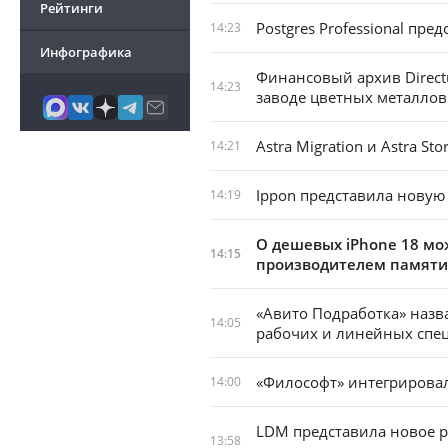
Рейтинги
Postgres Professional пре
14:23
Инфографика
Финансовый архив Direct
14:23
заводе цветных металлов
Astra Migration и Astra S
14:21
Ippon представила новую
14:19
О дешевых iPhone 18 мо
14:15
производителем памяти
«Авито Подработка» наз
14:05
рабочих и линейных спе
«Философт» интегрирова
14:00
LDM представила новое р
13:58