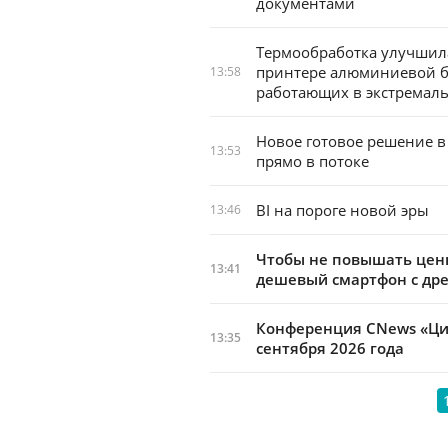
документами
Термообработка улучшила
принтере алюминиевой б
13:58
работающих в экстремал
Новое готовое решение в
13:53
прямо в потоке
BI на пороге новой эры
13:46
Чтобы не повышать цены
13:41
дешевый смартфон с др
Конференция CNews «Циф
13:35
сентября 2026 года