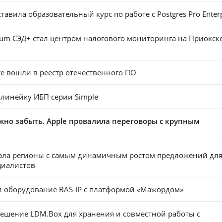
дставила образовательный курс по работе с Postgres Pro Enter
um СЭД+ стал центром налогового мониторинга на Приокск
tore вошли в реестр отечественного ПО
 линейку ИБП серии Simple
жно забыть. Apple провалила переговоры с крупным
вала регионы с самым динамичным ростом предложений дл
циалистов
л оборудование BAS-IP с платформой «Мажордом»
ешение LDM.Box для хранения и совместной работы с