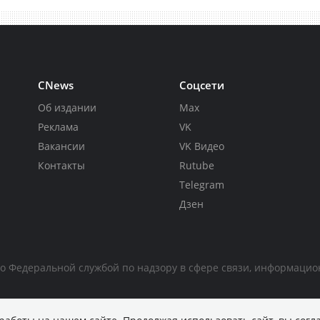
CNews
Соцсети
Об издании
Max
Реклама
VK
Вакансии
VK Видео
Контакты
Rutube
Telegram
Дзен
но Федеральной службой по надзору в сфере связи, информаци