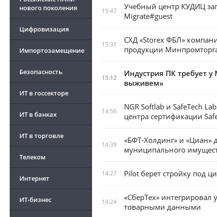
Учебный центр КУДИЦ за
нового поколения
15:47
Migrate#guest
Цифровизация
СХД «Storex ФБЛ» компан
15:31
продукции Минпромторг
Импортозамещение
Безопасность
Индустрия ПК требует у 
15:12
выживем»
ИТ в госсекторе
NGR Softlab и SafeTech L
14:56
ИТ в банках
центра сертификации Saf
ИТ в торговле
«БФТ-Холдинг» и «Циан» 
14:39
муниципального имущест
Телеком
Pilot берет стройку под 
14:27
Интернет
«СберТех» интегрировал 
ИТ-бизнес
14:24
товарными данными