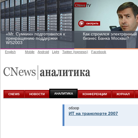
«Mr. Сумкин» подготовился к
Как строился электронный
прекращению поддержки
бизнес Банка Москвы?
WS2003
English
Mobile
Android
Light
Twitter (topnews)
Facebook
Заоблачная оптимизация:
Рейтинг CNewsInfrastructur
как Faberlic изменил подход
2015: приглашаем
к аналитике
участвовать
АНАЛИТИКА
CNEWS
НОВОСТИ
КОНФЕРЕНЦИИ
ЖУРНАЛ
обзор
ИТ на транспорте 2007