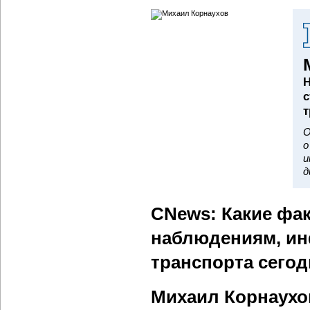
Н
с
т
О
о
и
д
CNews: Какие фа
наблюдениям, и
транспорта сего
Михаил Корнаухо