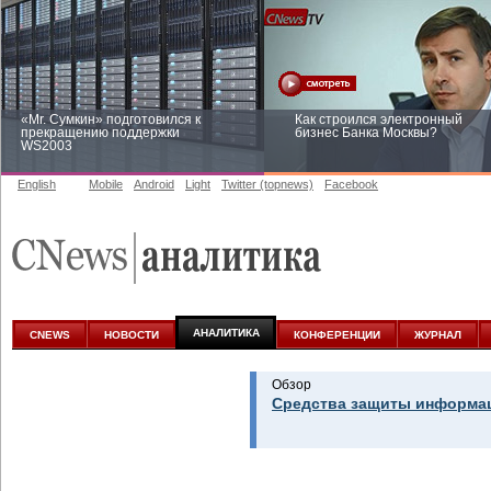
«Mr. Сумкин» подготовился к
Как строился электронный
прекращению поддержки
бизнес Банка Москвы?
WS2003
English
Mobile
Android
Light
Twitter (topnews)
Facebook
Заоблачная оптимизация: как
Рейтинг CNewsInfrastructure 20
Faberlic изменил подход к
приглашаем участвовать
аналитике
АНАЛИТИКА
CNEWS
НОВОСТИ
КОНФЕРЕНЦИИ
ЖУРНАЛ
Обзор
Средства защиты информац