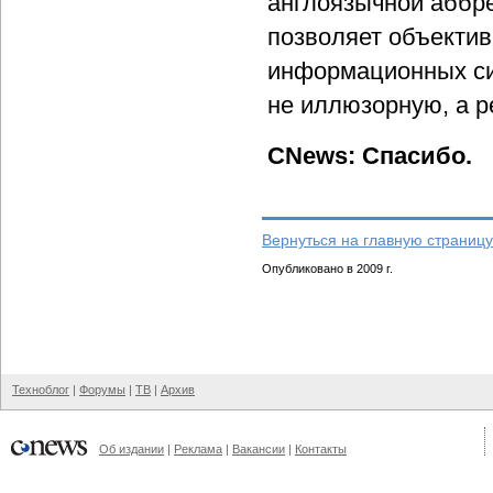
англоязычной аббрев
позволяет объекти
информационных си
не иллюзорную, а р
CNews: Спасибо.
Вернуться на главную страницу
Опубликовано в 2009 г.
Техноблог
|
Форумы
|
ТВ
|
Архив
Об издании
|
Реклама
|
Вакансии
|
Контакты