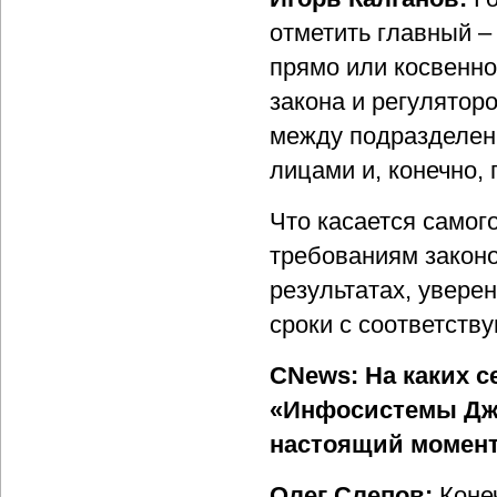
отметить главный –
прямо или косвенн
закона и регулятор
между подразделен
лицами и, конечно,
Что касается самог
требованиям законо
результатах, увере
сроки с соответств
CNews: На каких с
«Инфосистемы Дже
настоящий момен
Олег Слепов:
Коне