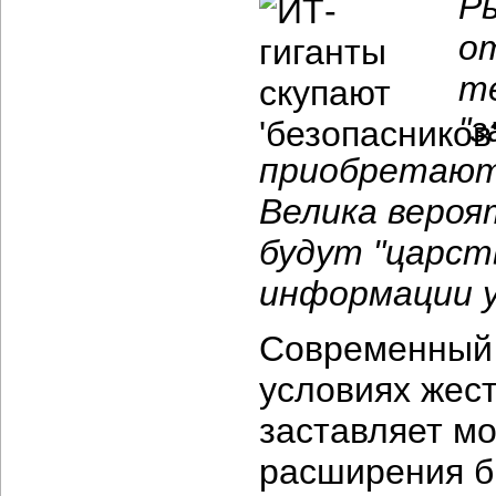
Р
о
т
"
приобретают 
Велика вероя
будут "царст
информации у
Современный 
условиях жест
заставляет м
расширения б