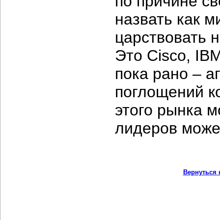
по причине с
назвать как м
царствовать н
Это Cisco, IB
пока рано – а
поглощений ко
этого рынка м
лидеров може
Вернуться 