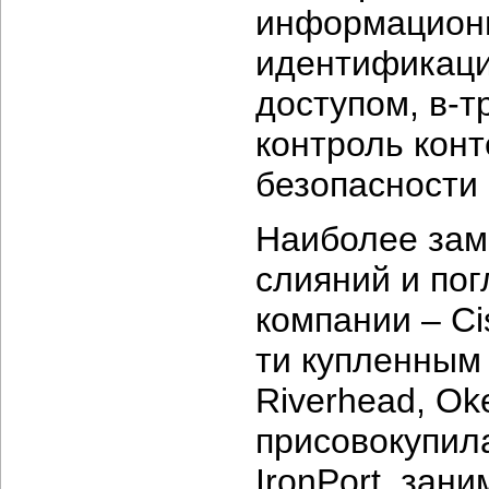
информационн
идентификаци
доступом, в-т
контроль конт
безопасности 
Наиболее зам
слияний и по
компании – Cis
ти купленным 
Riverhead, Oke
присовокупила
IronPort, за