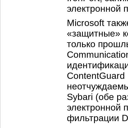
электронной п
Microsoft так
«защитные» к
только прошл
Communication
идентификаци
ContentGuard 
неотчуждаемы
Sybari (обе 
электронной п
фильтрации Dyn