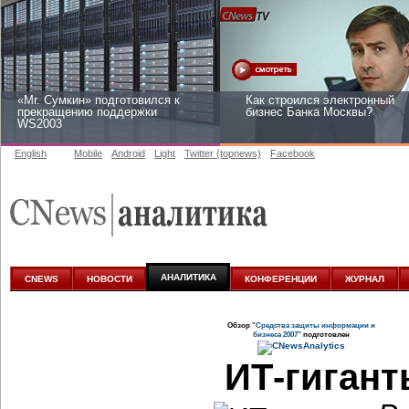
«Mr. Сумкин» подготовился к
Как строился электронный
прекращению поддержки
бизнес Банка Москвы?
WS2003
English
Mobile
Android
Light
Twitter (topnews)
Facebook
Заоблачная оптимизация: как
Рейтинг CNewsInfrastructure
Faberlic изменил подход к
2015: приглашаем участвова
аналитике
АНАЛИТИКА
CNEWS
НОВОСТИ
КОНФЕРЕНЦИИ
ЖУРНАЛ
Обзор
"Средства защиты информации и
бизнеса 2007"
подготовлен
ИТ-гигант