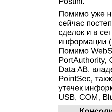
Postini.
Помимо уже н
сейчас постеп
сделок и в се
информации (D
Помимо WebSe
PortAuthority,
Data AB, вла
PointSec, так
утечек инфор
USB, COM, Blue
Консоли