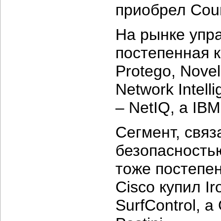
приобрел Coun
На рынке упр
постепенная к
Protego, Nove
Network Intell
– NetIQ, а IB
Сегмент, связ
безопасность
тоже постепе
Cisco купил I
SurfControl, 