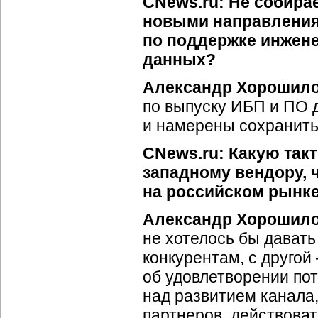
CNews.ru: Не собира
новыми направления
по поддержке инжен
данных?
Александр Хорошил
по выпуску ИБП и ПО 
и намерены сохранить
CNews.ru: Какую такт
западному вендору, 
на российском рынк
Александр Хорошил
не хотелось бы дават
конкурентам, с другой
об удовлетворении пот
над развитием канала,
партнеров, действоват