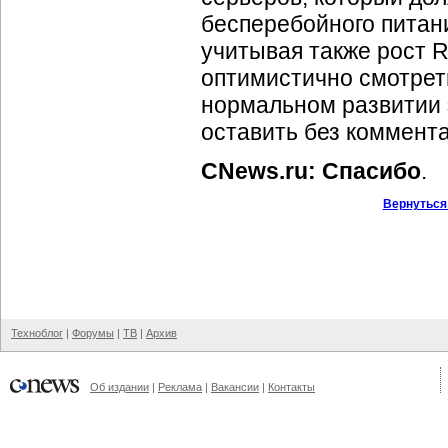
бесперебойного питани
учитывая также рост
R
оптимистично смотреть
нормальном развитии э
оставить без коммент
CNews.ru: Спасибо
.
Вернуться
Техноблог
|
Форумы
|
ТВ
|
Архив
Об издании
|
Реклама
|
Вакансии
|
Контакты