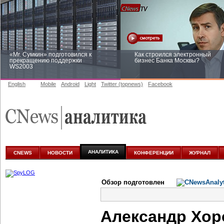
«Mr. Сумкин» подготовился к
Как строился электронный
прекращению поддержки
бизнес Банка Москвы?
WS2003
English
Mobile
Android
Light
Twitter (topnews)
Facebook
Заоблачная оптимизация: как
Рейтинг CNewsInfrastructure 20
Faberlic изменил подход к
приглашаем участвовать
аналитике
АНАЛИТИКА
CNEWS
НОВОСТИ
КОНФЕРЕНЦИИ
ЖУРНАЛ
Обзор подготовлен
Александр Хор