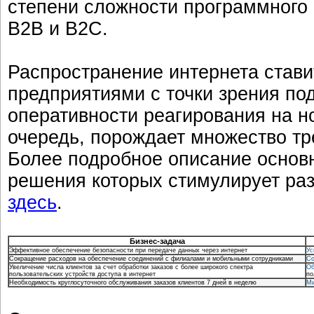
степени сложности программного 
В2В и В2С.
Распространение интернета стави
предприятиями с точки зрения по
оперативности реагирования на но
очередь, порождает множество тр
Более подробное описание основн
решения которых стимулирует раз
здесь
.
Бизнес-задача
Эффективное обеспечение безопасности при передаче данных через интернет
Ус
Сокращение расходов на обеспечение соединений с филиалами и мобильными сотрудниками
Со
Увеличение числа клиентов за счет обработки заказов с более широкого спектра
Об
пользовательских устройств доступа в интернет
по
Необходимость круглосуточного обслуживания заказов клиентов 7 дней в неделю
Ми