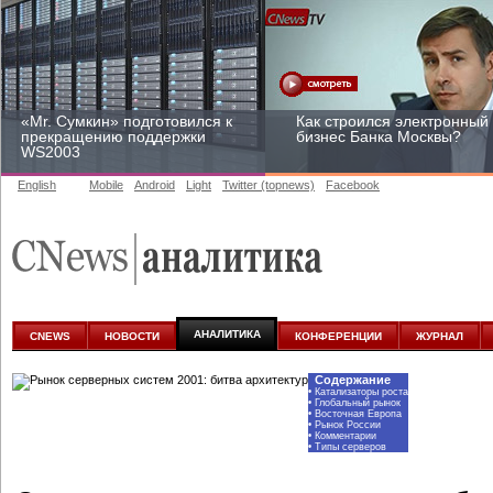
«Mr. Сумкин» подготовился к
Как строился электронный
прекращению поддержки
бизнес Банка Москвы?
WS2003
English
Mobile
Android
Light
Twitter (topnews)
Facebook
Заоблачная оптимизация:
Рейтинг CNewsInfrastructur
как Faberlic изменил подход
2015: приглашаем
к аналитике
участвовать
АНАЛИТИКА
CNEWS
НОВОСТИ
КОНФЕРЕНЦИИ
ЖУРНАЛ
Содержание
•
Катализаторы роста
•
Глобальный рынок
•
Восточная Европа
•
Рынок России
•
Комментарии
•
Типы серверов