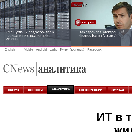
«Mr. Сумкин» подготовился к
Как строился электронный
прекращению поддержки
бизнес Банка Москвы?
WS2003
English
Mobile
Android
Light
Twitter (topnews)
Facebook
Заоблачная оптимизация: как
Рейтинг CNewsInfrastructure 20
Faberlic изменил подход к
приглашаем участвовать
аналитике
АНАЛИТИКА
CNEWS
НОВОСТИ
КОНФЕРЕНЦИИ
ЖУРНАЛ
ИТ в 
жи