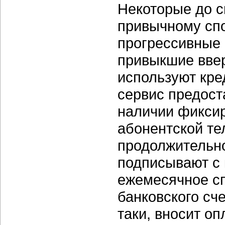
Некоторые до с
привычному сп
прогрессивные 
привыкшие ввер
используют кре
сервис предост
наличии фиксир
абонентской т
продолжительно
подписывают с
ежемесячное с
банковского сч
таки, вносит о