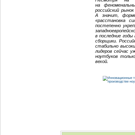
на феноменальн
российский рыно
А значит, форм
«расстановка си
постепенно укреп
западноевропейс
в последние годы
сборщики. Росси
стабильно высок
лидеров сейчас у
ноутбуков тольк
вехой.