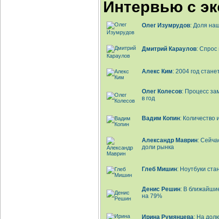
Интервью с э
Олег Изумрудов
: Доля на
Дмитрий Караулов
: Спрос
Алекс Ким
: 2004 год стан
Олег Колесов
: Процесс з
в год
Вадим Копин
: Количество 
Александр Маврин
: Cейч
доли рынка
Глеб Мишин
: Ноутбуки ста
Денис Решин
: В ближайши
на 79%
Ирина Румянцева
: На дол