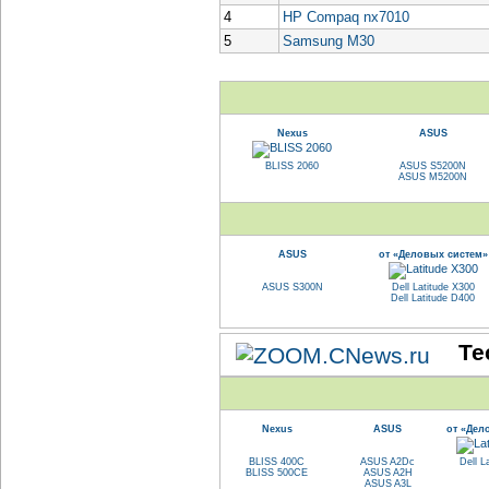
4
HP Compaq nx7010
5
Samsung M30
Nexus
ASUS
BLISS 2060
ASUS S5200N
ASUS M5200N
ASUS
от «Деловых систем»
ASUS S300N
Dell Latitude X300
Dell Latitude D400
Те
Nexus
ASUS
от «Дел
BLISS 400C
ASUS A2Dc
Dell L
BLISS 500CE
ASUS A2H
ASUS A3L