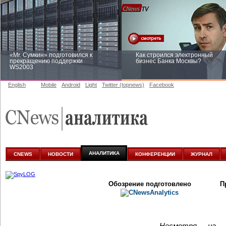
«Mr. Сумкин» подготовился к
Как строился электронный
прекращению поддержки
бизнес Банка Москвы?
WS2003
English
Mobile
Android
Light
Twitter (topnews)
Facebook
Заоблачная оптимизация: как
Рейтинг CNewsInfrastructure 20
Faberlic изменил подход к
приглашаем участвовать
аналитике
АНАЛИТИКА
CNEWS
НОВОСТИ
КОНФЕРЕНЦИИ
ЖУРНАЛ
Обозрение подготовлено
П
Несмотря на в