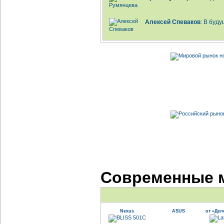
Алексей Спеваков
: В буд
Современные 
Nexus
ASUS
от «Дел