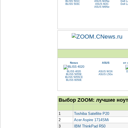
BLISS 501C
ASUS M2Ne
Dell L
BLISS 503C
ASUS M2C
Dell L
ASUS M6Ne
Nexus
ASUS
от 
BLISS 4020
ASUS W1N
D
BLISS 5055E
ASUS L5Gx
BLISS 5055CE
BLISS 6050E
Выбор ZOOM: лучшие ноут
1
Toshiba Satellite P20
2
Acer Aspire 1714SMi
3
IBM ThinkPad R50