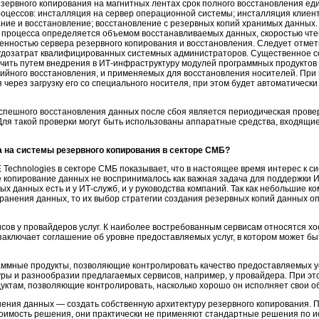
зервного копирования на магнитных лентах срок полного восстановления ед
оцессов: инсталляция на сервер операционной системы; инсталляция клиент
ие и восстановление; восстановление с резервных копий хранимых данных. 
 процесса определяется объемом восстанавливаемых данных, скоростью чте
енностью сервера резервного копирования и восстановления. Следует отмети
рудозатрат квалифицированных системных администраторов. Существенное со
чить путем внедрения в
ИТ-инфраструктуру
модулей программных продуктов 
ийного восстановления, и применяемых для восстановления носителей. При
 через загрузку его со специального носителя, при этом будет автоматическ
 успешного восстановления данных после сбоя является периодическая прове
Для такой проверки могут быть использованы аппаратные средства, входящие
а на системы резервного копирования в секторе СМБ?
Technologies в секторе СМБ показывает, что в настоящее время интерес к с
ое копирование данных не воспринималось как важная задача для поддержки
И
ых данных есть и у
ИТ-служб
, и у руководства компаний. Так как небольшие к
анения данных, то их выбор стратегии создания резервных копий данных о
исов у провайдеров услуг. К наиболее востребованным сервисам относятся хо
 заключает соглашение об уровне предоставляемых услуг, в котором может б
ммные продукты, позволяющие контролировать качество предоставляемых ус
ры и разнообразии предлагаемых сервисов, например, у провайдера. При это
ктам, позволяющие контролировать, насколько хорошо он исполняет свои о
нения данных — создать собственную архитектуру резервного копирования. 
имость решения, они практически не применяют стандартные решения по и