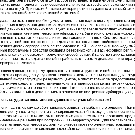
азных центров в единую сеть LAN и, соответственно, в единую сеть SAN. При
атить время недоступности сервисов в случае катастрофы до нескольких мин
х транзакций. При высокой стоимости корпоративных данных и высокой сто
 является наиболее эффективной стратегией.
, даже при осознании необходимости повышения надежности хранения корпо
анения и обработки данных. Исходя из опыта INLINE Technologies, можно ск
пий данных на удаленных площадках. Данная стратегия позволяет компани
ли компания уже имеет несколько офисов, то на базе этой структуры можно 
акой центр состоит из сервера и системы хранения данных. Система хранен
нтра, и к ней, соответственно, предъявляются невысокие требования по про
ренних дисках сервера, главное требование к ней — обеспечить необходимы
ные программные средства создания резервных копий и асинхронной реплик
налы связи с невысокой пропускной способностью. В качестве таких канало
нные аппаратные средства способны работать в широком диапазоне температу
серверное помещение.
ению данных, к которому проявляют интерес и крупные, и небольшие компан
едствах провайдера услуг связи. Решение оказывается выгодным и для пред
венной инфраструктуры резервного центра, а платит только за предоставляе
итектуре средств предоставления услуги и планировать развитие этих сред
есть применить стратегию консолидации. Такое решение по резервному хран
ольших компаний и дополнением к решению по построению дублирующих цен
 опыта, удается восстановить данные в случае сбоя систем?
ления данных в случае сбоя напрямую зависит от выбранного решения. При 
ние доступности корпоративных сервисов может быть осуществлено за неско
 несколько часов, а может быть, несколько дней. Чем выше требования, пр
рименяемые решения при построении ИТ-инфраструктуры. Для восстановления
ислительных комплексов должны использоваться технологии кластеризации и
ановления доступности сервисов после сбоя существенно удешевляет стоим