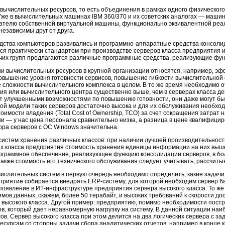
ычислительных ресурсов, то есть объединения в рамках одного физического 
Уже в вычислительных машинах IBM 360/370 и их советских аналогах — маш
ателю собственной виртуальной машины, функционально эквивалентной реа
езависимы друг от друга.
дства компьютеров развивались и
программно-аппаратные
средства консоли
ся практически стандартом при производстве серверов класса предприятия и
очих групп предлагаются различные программные средства, реализующие фу
и вычислительных ресурсов в крупной организации относятся, например, э
овышение уровня готовности сервисов, повышение гибкости вычислительной
сложности вычислительного комплекса в целом. В то же время необходимо о
тия или вычислительного центра существенно выше, чем в серверах класса де
т улучшенными возможностями по повышению готовности, они даже могут бы
овой модели таких серверов достаточно высока и для их обслуживания необ
имости владения (Total Cost of Ownership, TCO) за счет сокращения затрат
и — у нас цена персонала сравнительно низка, а разница в цене квалифици
ра серверов с ОС Windows значительна.
систем хранения различных классов: при наличии лучшей производительност
х класса предприятия стоимость хранения единицы информации на них выше,
программное обеспечение, реализующее функцию консолидации серверов, в бо
также стоимость его технического обслуживания следует учитывать, рассчиты
ислительных систем в первую очередь необходимо определить, какие задачи
дприятие собирается внедрять
ERP-систему,
для которой необходим сервер ба
 появление в
ИТ-инфраструктуре
предприятия сервера высокого класса. То же
ов данных, скажем, более 50 терабайт, и высоких требований к скорости до
 высокого класса. Другой пример: предприятию, помимо необходимости постр
ов, который дает неравномерную нагрузку на систему. В данной ситуации на
в. Сервер высокого класса при этом делится на два логических сервера с 
есурсам со стороны задачи сбора аналитических отчетов, например в конце 