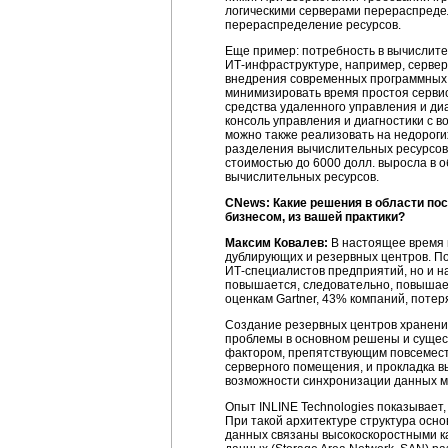
логическими серверами перераспредел
перераспределение ресурсов.
Еще пример: потребность в вычислител
ИТ-инфраструктуре
, например, серве
внедрения современных программных с
минимизировать время простоя сервис
средства удаленного управления и диа
консоль управления и диагностики с 
можно также реализовать на недороги
разделения вычислительных ресурсов
стоимостью до 6000 долл. выросла в 
вычислительных ресурсов.
CNews: Какие решения в области по
бизнесом, из вашей практики?
Максим Ковалев:
В настоящее время 
дублирующих и резервных центров. По
ИТ-специалистов
предприятий, но и н
повышается, следовательно, повышает
оценкам Gartner, 43% компаний, поте
Создание резервных центров хранения
проблемы в основном решены и сущес
фактором, препятствующим повсеместн
серверного помещения, и прокладка в
возможности синхронизации данных м
Опыт INLINE Technologies показывает
При такой архитектуре структура осн
данных связаны высокоскоростными ка