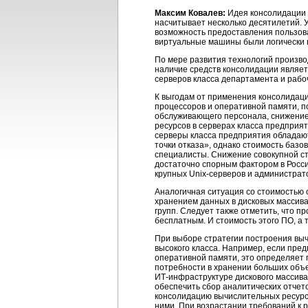
Максим Ковалев:
Идея консолидации в
насчитывает несколько десятилетий. 
возможность предоставления пользов
виртуальные машины были логически н
По мере развития технологий произво
наличие средств консолидации являет
серверов класса департамента и раб
К выгодам от применения консолидаци
процессоров и оперативной памяти, п
обслуживающего персонала, снижение 
ресурсов в серверах класса предприя
серверы класса предприятия обладаю
точки отказа», однако стоимость баз
специалисты. Снижение совокупной сто
достаточно спорным фактором в Росси
крупных
Unix-серверов
и администрато
Аналогичная ситуация со стоимостью 
хранением данных в дисковых массива
групп. Следует также отметить, что 
бесплатным. И стоимость этого ПО, а 
При выборе стратегии построения выч
высокого класса. Например, если пре
оперативной памяти, это определяет
потребности в хранении больших объем
ИТ-инфраструктуре
дискового массива
обеспечить сбор аналитических отчет
консолидацию вычислительных ресурсо
ними. При возрастании требований к р