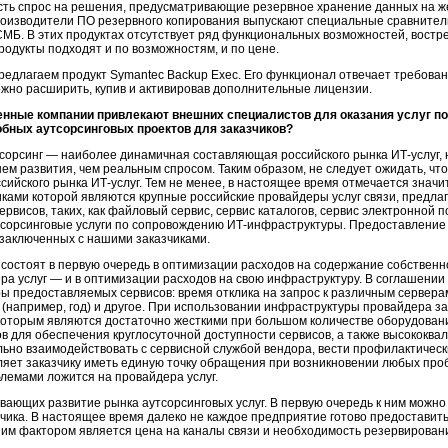
сть спрос на решения, предусматривающие резервное хранение данных на же
производители ПО резервного копирования выпускают специальные сравните
 СМБ. В этих продуктах отсутствует ряд функциональных возможностей, вос
родукты подходят и по возможностям, и по цене.
редлагаем продукт Symantec Backup Exec. Его функционал отвечает требова
жно расширить, купив и активировав дополнительные лицензии.
енные компании привлекают внешних специалистов для оказания услуг 
бных аутсорсинговых проектов для заказчиков?
тсорсинг — наиболее динамичная составляющая российского рынка
ИТ-услуг,
м развития, чем реальным спросом. Таким образом, не следует ожидать, что 
сийского рынка
ИТ-услуг
. Тем не менее, в настоящее время отмечается знач
зчиками которой являются крупные российские провайдеры услуг связи, пред
висов, таких, как файловый сервис, сервис каталогов, сервис электронной по
утсорсинговые услуги по сопровождению
ИТ-инфраструктуры
. Предоставление
заключенных с нашими заказчиками.
а состоят в первую очередь в оптимизации расходов на содержание собствен
ра услуг — и в оптимизации расходов на свою инфраструктуру. В соглашении 
ы предоставляемых сервисов: время отклика на запрос к различным сервера
 (например, год) и другое. При использовании инфраструктуры провайдера з
оторым являются достаточно жесткими при большом количестве оборудования
 для обеспечения круглосуточной доступности сервисов, а также высококв
льно взаимодействовать с сервисной службой вендора, вести профилактичес
оляет заказчику иметь единую точку обращения при возникновении любых пр
лемами ложится на провайдера услуг.
вающих развитие рынка аутсорсинговых услуг. В первую очередь к ним можн
ика. В настоящее время далеко не каждое предприятие готово предоставит
м фактором является цена на каналы связи и необходимость резервирования