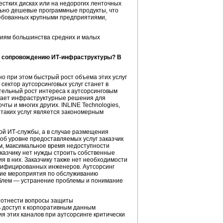
стких дисках или на недорогих ленточных
льно дешевые программные продукты, что
требованных крупными предприятиями,
ниям большинства средних и малых
по сопровождению
ИТ-инфраструктуры?
В
но при этом быстрый рост объема этих услуг
сектор аутсорсинговых услуг станет в
ительный рост интереса к аутсорсинговым
лагает инфраструктурные решения для
чты и многих других. INLINE Technologies,
 таких услуг является закономерным
ной
ИТ-службы
, а в случае размещения
об уровне предоставляемых услуг заказчик
м, максимальное время недоступности
аказчику нет нужды строить собственные
 в них. Заказчику также нет необходимости
алифицированных инженеров. Аутсорсинг
кие мероприятия по обслуживанию
облем — устранение проблемы и понимание
о отнести вопросы защиты
ь доступ к корпоративным данным
 этих каналов при аутсорсинге критически