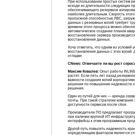
При использовании простых систем ре
исходя из длительности следующих пр
обеспечивающего резервное копирован
наиболее длительным. Скорость этого
пропускной способностью ЛВС, загруж
данных с резервных копий требует т
времени этого процесса можно обеспе
автоматическое создание планов авар
восстановление сервера производится
восстановления данных.
Хочу отметить, что одним из условий
восстановления данных с этих копий. 
отладки.
CNews: Отмечаете ли вы рост спрос
Максим Ковалев:
Опыт работы INLINE 
растет. Если пять лет назад резервн
важности создания копий корпоративн
решения по повышению надежности хр
решения.
Один из путей для них — аренда серв
почты. При такой стратегии компания
доступности сервисов после сбоя.
Производители ПО предлагают програ
при наличии крупной ИТ-инфраструкту
интерфейсы к этим программным проду
Другой путь повысить надежность хра
определяющим фактором является сто