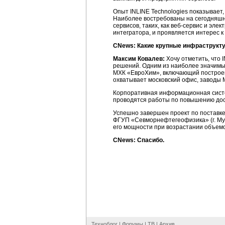
Опыт INLINE Technologies показывает
Наиболее востребованы на сегодняшн
сервисов, таких, как
веб-сервис
и элект
интегратора, и проявляется интерес 
CNews: Какие крупные инфраструкту
Максим Ковалев:
Хочу отметить, что 
решений. Одним из наиболее значимы
МХК «ЕвроХим», включающий построен
охватывает московский офис, заводы М
Корпоративная информационная систе
проводятся работы по повышению дос
Успешно завершен проект по поставке 
ФГУП «Севморнефтегеофизика» (г. Му
его мощности при возрастании объем
CNews: Спасибо.
Техноблог
|
Форумы
|
ТВ
|
Архив