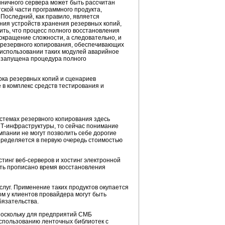
иничного сервера может быть рассчитан
ской части программного продукта,
Последний, как правило, является
ния устройств хранения резервных копий,
ть, что процесс полного восстановления
кращение сложности, а следовательно, и
резервного копирования, обеспечивающих
 использовании таких модулей аварийное
и запущена процедура полного
рка резервных копий и сценариев
 в комплекс средств тестирования и
истемах резервного копирования здесь
Т-инфраструктуры
, то сейчас понимание
омпании не могут позволить себе дорогие
пределяется в первую очередь стоимостью
стинг
веб-серверов
и хостинг электронной
ыть прописано время восстановления
луг. Применение таких продуктов окупается
м у клиентов провайдера могут быть
бязательства.
Поскольку для предприятий СМБ
спользованию ленточных библиотек с