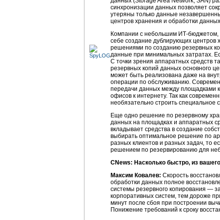
данных (Storage Area Network, SAN) р
синхронизации данных позволяет сокр
утеряны только данные незавершенны
центров хранения и обработки данных
Компании с небольшим
ИТ-бюджетом
себе создание дублирующих центров хр
решениями по созданию резервных ко
данные при минимальных затратах. Ес
С точки зрения аппаратных средств т
резервных копий данных основного це
может быть реализована даже на внут
операции по обслуживанию. Современ
передачи данных между площадками ка
офисов к интернету. Так как совреме
необязательно строить специальное 
Еще одно решение по резервному хран
данных на площадках и аппаратных ср
вкладывает средства в создание собст
выбирать оптимальное решение по арх
разных клиентов и разных задач, то 
решением по резервированию для неб
CNews: Насколько быстро, из вашего
Максим Ковалев:
Скорость восстанов
обработки данных полное восстановле
системы резервного копирования — за
корпоративных систем, тем дороже п
минут после сбоя при построении выч
Понижение требований к сроку восст