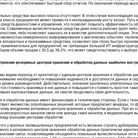
яются, что обеспечивает быстрый сбор отчетов. По окончании периода высо
ьных средствах высокого класса отсутствует. В этом случае консолидация зад
ра класса предприятия может привести к неоправданному росту затрат. Путь 
редств диагностики и управления, что позволит повысить эффективность об
ов. Современные вычислительные средства даже класса рабочих групп либо
гностики, либо позволяют заказать их в качестве дополнительной опции. Эт
возможностью немедленного информирования о критических событиях. Наличи
х аппаратных и программных средствах, позволяет при сбоях быстро произве
 привлекательна для предприятий, не требующих большой
ИТ-инфраструкту
общем объеме продаж с 30,5 до 38,2%, что может свидетельствовать о выбор
строения резервных центров хранения и обработки данных наиболее вост
мы видим переход от архитектур с единым центром хранения и обработки да
нимание необходимости повышения надежности и доступности данных и серв
а уровне руководителей. Действительно, значение различных электронных с
ся стоимость хранимых в них данных и повышается стоимость простоя таких
рявших корпоративные данные, не смогли продолжить свою деятельность.
 и обработки данных имеет финансовую и техническую стороны. Если с тех
твует множество опробованных решений, которые предлагают вендоры, то ф
ому внедрению резервных центров хранения и обработки данных. При их соз
ысокоскоростных каналов связи или аренда таких каналов, и модернизация 
ежду разными центрами обработки.
, что у крупных промышленных предприятий есть желание строить дублирую
овного и резервного центров хранения обработки данных практически иденти
налами связи, позволяющими объединять локальные вычислительные сети (Lo