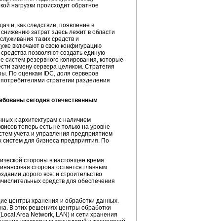
кой нагрузки происходит обратное
ач и, как следствие, появление в
к снижению затрат здесь лежит в области
служивания таких средств и
 уже включают в свою конфигурацию
и средства позволяют создать единую
е систем резервного копирования, которые
сти замену сервера целиком. Стратегия
ры
. По оценкам IDC, доля серверов
е потребителями стратегии разделения
ребованы сегодня отечественным
нных к архитектурам с наличием
исов теперь есть не только на уровне
истем учета и управления предприятием
 систем для бизнеса предприятия. По
нической стороны в настоящее время
инансовая сторона остается главным
дании дорого все: и строительство
вычислительных средств для обеспечения
щие центры хранения и обработки данных.
чна. В этих решениях центры обработки
cal Area Network, LAN) и сети хранения