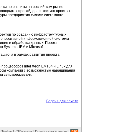
чески не развиты на российском рынке.
площадках провайдера и хостинг простых
туры
предприятия силами системного
роектов по созданию инфраструктурных
 корпоративной информационной системы
ения и обработки данных. Проект
Systems, IBM и Microsoft.
цию, а в рамках развития проекта
процессоров Intel Xeon EMT64 и Linux для
урсы компании с возможностью наращивания
и сейсморазведки.
Версия для печати
Toolbar
|
КПК-версия
|
Подписка на новости
|