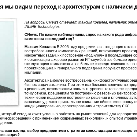
я мы видим переход к архитектурам с наличием
На вопросы CNews отвечает Максим Ковалев, начальник отд
INLINE Technologies.
CNews: По вашим наблюдениям, спрос на какого рода инфр
заметно за последний год?
Максим Ковалев:
В 2005 году продолжилась тенденция отказа
востребованности комплексных решений, включающих проекти
конкретных задач, их построение «под ключ» и последующее 
и организации с хорошо развитой
ИТ-службой
все больше орие
эксплуатацию комплексов и все больше сосредоточиваются на 
проектировщика и генерального подрядчика поручают професс
компании.
Архитектура наиболее востребованных инфраструктурных реше
бизнес-задач
заказчика. При этом все большее количество пре
к решениям, позволяющим повысить уровень готовности предо
точку отказа, к решениям по построению резервных центров хр
технической поддержке построенных решений и к полному аут
заказчики уделяют пристальное внимание общеинженерному о
кондиционированию, проектированию и строительству СКС.
, который сегодня хочет успешно работать на рынке решений для корпоратив
хнических решений с применением современных технологий, и опытом управл
дчиков.
на ваш взгляд, выбор предприятием стратегии консолидации или раздел
нес-задач
?