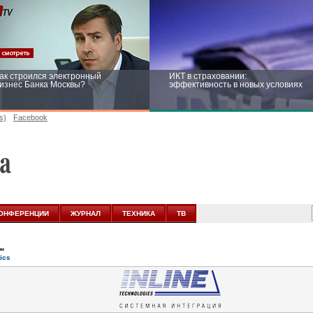
ак строился электронный
ИКТ в страховании:
изнес Банка Москвы?
эффективность в новых условиях
s)
Facebook
ейтинг CNewsInfrastructure 2015:
Информационная безопасность
риглашаем участвовать
бизнеса и госструктур: развитие в
новых условиях
ОНФЕРЕНЦИИ
ЖУРНАЛ
ТЕХНИКА
ТВ
ен