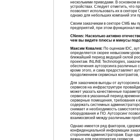
несколькими приводами. В основном е
устройствах. Следует отметить, что 
позволяет использовать их в секторе
однако для небольших компаний эти п
Своим заказчикам в секторе СМБ мы п
предприятий, при этом функционал мо
CNews: Насколько активно отечеств
чем вы видите плюсы и минусы подо
Максим Ковалев:
По оценкам IDC, ау
определяется скорее невысоким уровне
ближайший период ведущей силой рос
проектам. INLINE Technologies, зака
обеспечения аутсорсинга различных сер
кроме этого, и сама предоставляет а
продолжением сервисных контрактов, 
Для заказчиков выгоды от аутсорсинг
сервисов на инфраструктуре провайде
может указать качественные параметр
сервисов в указанный период времени
серверные помещения, требования к к
содержать системных администраторов
снимает и необходимость самостояте
оборудования и ПО. Аутсорсинг позв
взаимосвязей между различными проб
Однако имеется ряд факторов, сдержи
конфиденциальной информации заказч
сторонним администраторам. Еще одни
важных для предприятия сервисов.