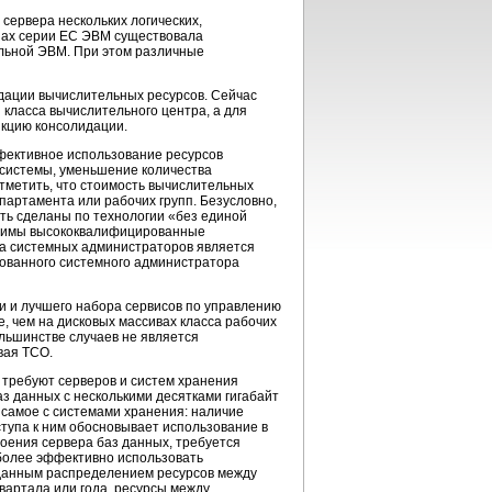
сервера нескольких логических,
инах серии ЕС ЭВМ существовала
льной ЭВМ. При этом различные
дации вычислительных ресурсов. Сейчас
 класса вычислительного центра, а для
нкцию консолидации.
ффективное использование ресурсов
 системы, уменьшение количества
тметить, что стоимость вычислительных
партамента или рабочих групп. Безусловно,
ть сделаны по технологии «без единой
ходимы высококвалифицированные
 на системных администраторов является
рованного системного администратора
и и лучшего набора сервисов по управлению
 чем на дисковых массивах класса рабочих
льшинстве случаев не является
вая TCO.
 требуют серверов и систем хранения
з данных с несколькими десятками гигабайт
 самое с системами хранения: наличие
ступа к ним обосновывает использование в
оения сервера баз данных, требуется
иболее эффективно использовать
заданным распределением ресурсов между
квартала или года, ресурсы между