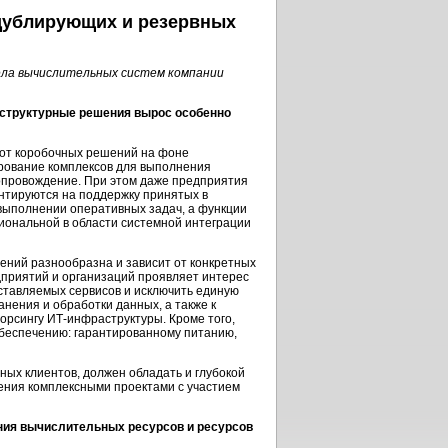
 дублирующих и резервных
ела вычислительных систем компании
аструктурные решения вырос особенно
 от коробочных решений на фоне
рование комплексов для выполнения
сопровождение. При этом даже предприятия
нтируются на поддержку принятых в
выполнении оперативных задач, а функции
иональной в области системной интеграции
ний разнообразна и зависит от конкретных
дприятий и организаций проявляет интерес
ставляемых сервисов и исключить единую
анения и обработки данных, а также к
сорсингу
ИТ-инфраструктуры
. Кроме того,
беспечению: гарантированному питанию,
ных клиентов, должен обладать и глубокой
ения комплексными проектами с участием
ения вычислительных ресурсов и ресурсов