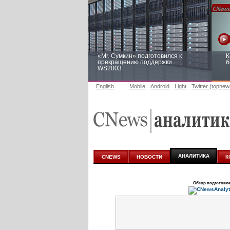
«Mr. Сумкин» подготовился к
К
прекращению поддержки
б
WS2003
English
Mobile
Android
Light
Twitter (topnew
Заоблачная оптимизация: как
Р
Faberlic изменил подход к
п
аналитике
АНАЛИТИКА
CNEWS
НОВОСТИ
К
Обзор подготовл