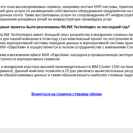
, что пока высокоуровневые сервисы, например хостинг
ERP-системы
, практи
ий день услуги по размещению собственного оборудования предприятия на 
ронная почта. Также востребованы услуги по сопровождению
ИТ-инфраструк
к хранению резервных копий на инфраструктуре провайдера услуг.
рные проекты были реализованы INLINE Technologies за последний год?
INLINE Technologies имеет большой опыт разработки и внедрения сложных п
х для нашей компании в этом году стал комплексный проект по построению
ие корпоративной системы передачи данных и корпоративной системы хран
ХК «ЕвроХим» и осуществляется в тесном сотрудничестве с компаниями Cisco 
ма в московском офисе МХК «ЕвроХим» запущена в промышленную эксплуата
тупности корпоративных сервисов.
и внедрению кластера высокой производительности IBM Cluster 1350 на базе 
рманск). Данный комплекс позволил в 25 раз увеличить вычислительные рес
ов обрабатываемых данных и таким образом решать наиболее сложные задач
Вернуться на главную страницу обзора