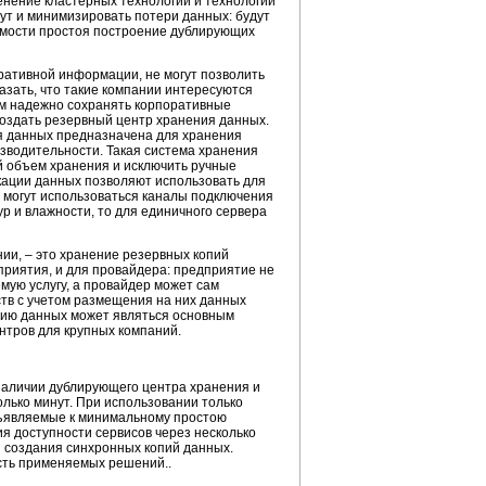
менение кластерных технологий и технологий
ут и минимизировать потери данных: будут
имости простоя построение дублирующих
ративной информации, не могут позволить
азать, что такие компании интересуются
ям надежно сохранять корпоративные
создать резервный центр хранения данных.
ия данных предназначена для хранения
изводительности. Такая система хранения
й объем хранения и исключить ручные
ации данных позволяют использовать для
в могут использоваться каналы подключения
р и влажности, то для единичного сервера
ии, – это хранение резервных копий
приятия, и для провайдера: предприятие не
мую услугу, а провайдер может сам
ств с учетом размещения на них данных
ению данных может являться основным
тров для крупных компаний.
наличии дублирующего центра хранения и
лько минут. При использовании только
едъявляемые к минимальному простою
 доступности сервисов через несколько
 создания синхронных копий данных.
ость применяемых
решений..