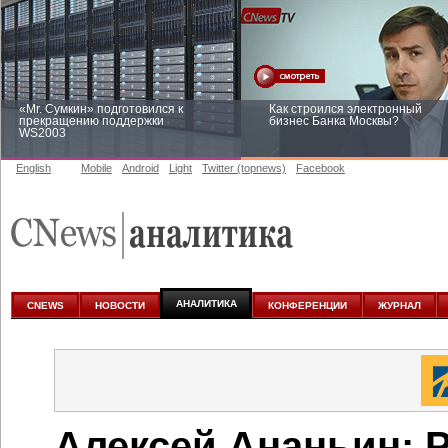
«Mr. Сумкин» подготовился к
Как строился электронный
прекращению поддержки
бизнес Банка Москвы?
WS2003
English
Mobile
Android
Light
Twitter (topnews)
Facebook
Заоблачная оптимизация: как
Рейтинг CNewsInfrastructure 20
Faberlic изменил подход к
приглашаем участвовать
аналитике
АНАЛИТИКА
CNEWS
НОВОСТИ
КОНФЕРЕНЦИИ
ЖУРНАЛ
Алексей Ананьин: 