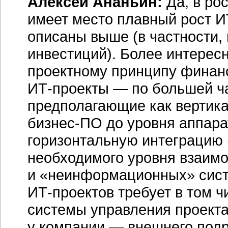
Алексей Ананьин:
Да, в ро
имеет место плавный рост
И
описаны выше (в частности,
инвестиций). Более интерес
проектному принципу финан
ИТ-проекты
— по большей ча
предполагающие как вертика
бизнес-ПО
до уровня аппара
горизонтальную интеграцию 
необходимого уровня взаим
и «неинформационных» систе
ИТ-проектов
требует в том ч
системы управления проекта
у компании — внешнего подр