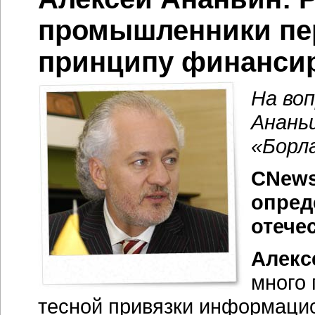
промышленники пер
принципу финанси
На во
Анань
«Борл
CNews
опред
отече
Алекс
много 
тесной привязки информаци