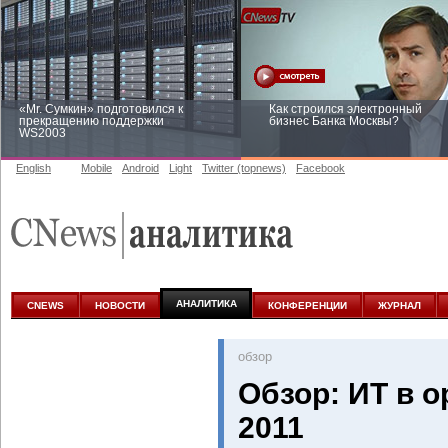
«Mr. Сумкин» подготовился к
Как строился электронный
прекращению поддержки
бизнес Банка Москвы?
WS2003
English
Mobile
Android
Light
Twitter (topnews)
Facebook
Заоблачная оптимизация: как
Рейтинг CNewsInfrastructure 20
Faberlic изменил подход к
приглашаем участвовать
аналитике
АНАЛИТИКА
CNEWS
НОВОСТИ
КОНФЕРЕНЦИИ
ЖУРНАЛ
oбзор
Обзор: ИТ в 
2011