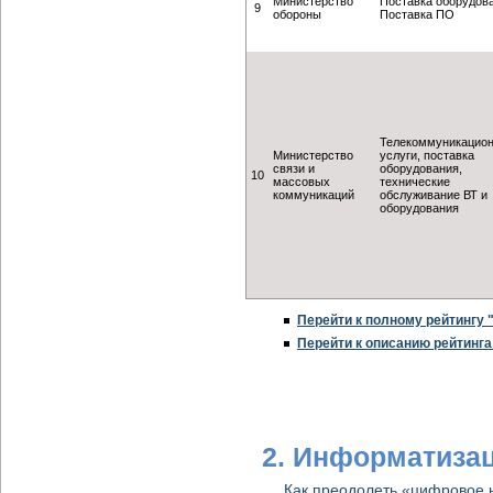
Министерство
Поставка оборудов
9
обороны
Поставка ПО
Телекоммуникацио
Министерство
услуги, поставка
связи и
оборудования,
10
массовых
технические
коммуникаций
обслуживание ВТ и
оборудования
Перейти к полному рейтингу 
Перейти к описанию рейтинга
2. Информатизац
Как преодолеть «цифровое 