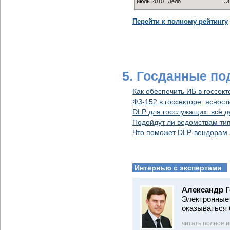
июль 2010
Дело
Э
Перейти к полному рейтингу
5. Госданные по
Как обеспечить ИБ в госсект
ФЗ-152 в госсекторе: ясност
DLP для госслужащих: всё д
Подойдут ли ведомствам ти
Что поможет DLP-вендорам з
Интервью с экспертами
Александр Г
Электронные 
оказываться 
читать полное 