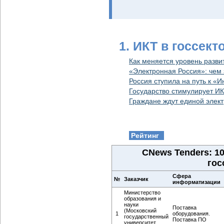
1. ИКТ в госсект
Как меняется уровень разви
«Электронная Россия»: чем 
Россия ступила на путь к 
Государство стимулирует И
Граждане ждут единой элек
Рейтинг
CNews Tenders: 1
гос
Сфера
№
Заказчик
информатизации
Министерство
образования и
науки
Поставка
(Московский
1
оборудования.
государственный
Поставка ПО
университет