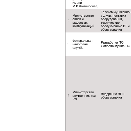
имени
М.В.Ломоносова)
Телекоммуникацио
Министерство
услуги, поставка
связи и
оборудования,
2
массовых
технические
коммуникаций
обслуживание ВТ и
оборудования
Федеральная
Разработка ПО.
3
налоговая
Сопровождение ПО
служба
Министерство
Внедрение ВТ и
4
внутренних дел
оборудования
РФ