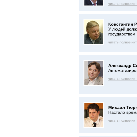
читать полное ин
Константин 
У людей долж
государством
читать полное ин
Александр С
Автоматизиро
читать полное ин
Михаил Тюрк
Настало врем
читать полное ин