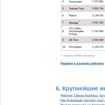
*
4
7 373 866
Техносерв
5
Энвижн Груп
3 950 746
6
Рамэк
3 134 670
*
7
2 942 100
Армада
ITG (Inline
8
Technologies
2 754 400
Group)
9
Ай-Теко
2 600 000
10
Россервис
2 129 270
* - Оценка CNews Analytics
Перейти к полному рейтингу
6. Крупнейшие 
Рейтинг CNews Analytics: К
Как бумажный паспорт ста
Россия перешла на биометр