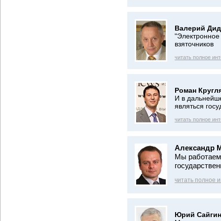
Валерий Дид
"Электронное 
взяточников
читать полное ин
Роман Кругл
И в дальнейш
являться гос
читать полное ин
Александр 
Мы работаем
государствен
читать полное 
Юрий Сайгин