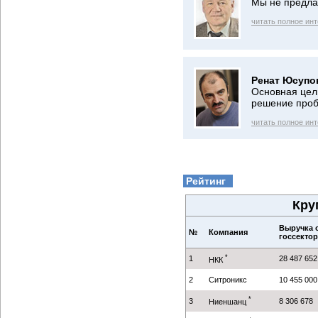
Мы не предла
читать полное ин
Ренат Юсупо
Основная цел
решение про
читать полное ин
Рейтинг
Кру
Выручка о
№
Компания
госсекторе
*
1
28 487 652
НКК
2
Ситроникс
10 455 000
*
3
8 306 678
Ниеншанц