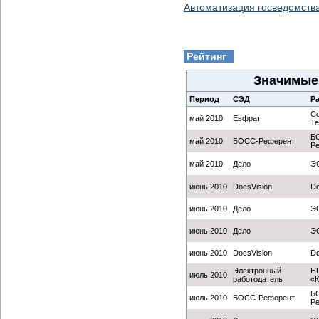
Автоматизация госведомства
Рейтинг
Значимые 
Период
СЭД
Р
Co
май 2010
Евфрат
Te
Б
май 2010
БОСС-Референт
Р
май 2010
Дело
Э
июнь 2010
DocsVision
Do
июнь 2010
Дело
Э
июнь 2010
Дело
Э
июнь 2010
DocsVision
Do
Электронный
Н
июль 2010
работодатель
«К
Б
июль 2010
БОСС-Референт
Р