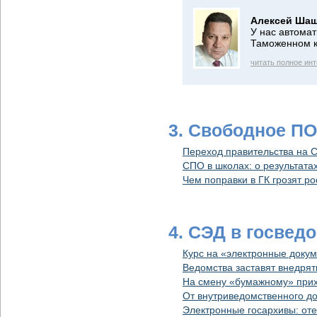
Алексей Шаш
У нас автома
Таможенном к
читать полное ин
3. Свободное П
Переход правительства на С
СПО в школах: о результата
Чем поправки в ГК грозят р
4. СЭД в госвед
Курс на «электронные доку
Ведомства заставят внедря
На смену «бумажному» прих
От внутриведомственного д
Электронные госархивы: от