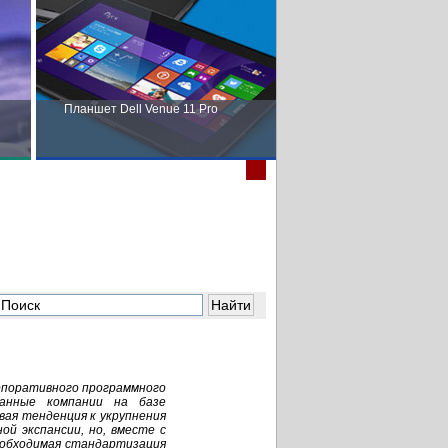
Планшет Dell Venue 11 Pro
Пора выбирать Fujitsu!
в
рпоративного программного
ванные компании на базе
ая тенденция к укрупнения
й экспансии, но, вместе с
обходимая стандартизация