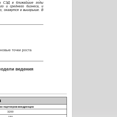
ка СЭД в ближайшие годы
го и среднего бизнеса, и
о, окажутся в выигрыше. В
 новые точки роста
модели ведения
в
во партнеров-внедренцев
3200
150