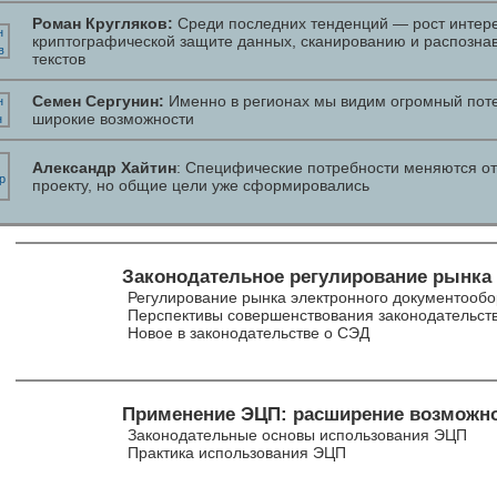
Роман Кругляков:
Среди последних тенденций — рост интере
криптографической защите данных, сканированию и распозна
текстов
Семен Сергунин:
Именно в регионах мы видим огромный пот
широкие возможности
Александр Хайтин
: Специфические потребности меняются от
проекту, но общие цели уже сформировались
Законодательное регулирование рынка
Регулирование рынка электронного документообо
Перспективы совершенствования законодательст
Новое в законодательстве о СЭД
Применение ЭЦП: расширение возможн
Законодательные основы использования ЭЦП
Практика использования ЭЦП