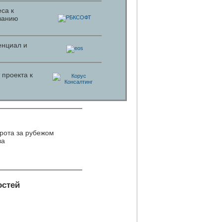
са к
ванию
енциал и
 проекта к
рота за рубежом
ва
остей