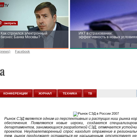
Как строился электронный
ИКТ в страховании:
бизнес Банка Москвы?
эффективность в новых условиях
opnews)
Facebook
Рейтинг CNewsInfrastructure 2015:
Информационная безопасность
приглашаем участвовать
бизнеса и госструктур: развитие 
новых условиях
КОНФЕРЕНЦИИ
ЖУРНАЛ
ТЕХНИКА
ТВ
Рынок СЭД является одним из перспективных и растущих ниш рынка ко
обеспечения. Появляются новые игроки, создаются специализиро
департаментов, занимающихся разработкой СЭД, отмечается устойчив
проектов. Неудовлетворенный спрос находит отражение в регионально
тем, рынок продолжает оставаться не насыщенным, отсутствует не