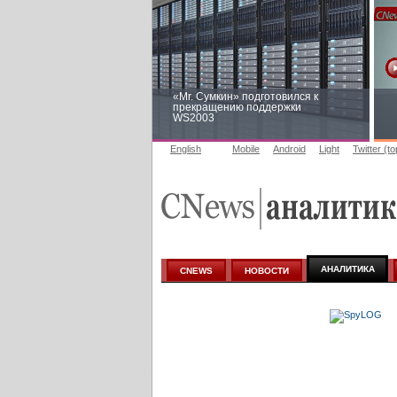
«Mr. Сумкин» подготовился к
прекращению поддержки
WS2003
English
Mobile
Android
Light
Twitter (t
Заоблачная оптимизация: как
Faberlic изменил подход к
аналитике
АНАЛИТИКА
CNEWS
НОВОСТИ