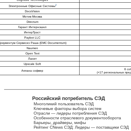
2
Электронные Офисные Системы
DocsVision
Мотив Москва
Directum
Гарант Интернэшнл
ИнтерТраст
Paybot LLC
Документум Сервисиз Раша (EMC Documentum)
Naumen
Open Text
Ланит
Upscale Soft
6 со
Аплана софвер
(+17 региональных пред
Российский потребитель СЭД
Многоликий пользователь СЭД
Ключевые факторы выбора систем
Отрасли — лидеры потребления СЭД
Особенности отраслевого документооборота
Барьеры, драйверы, мифы
Рейтинг CNews СЭД: Лидеры — поставщики СЭД