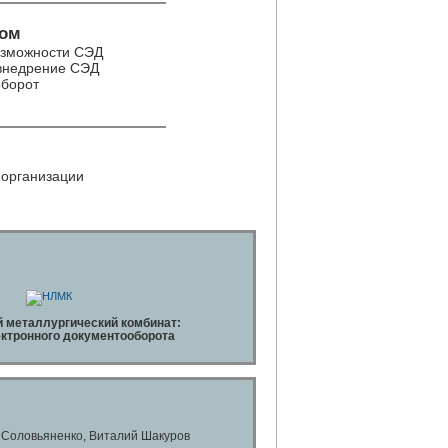
ком
озможности СЭД
 внедрение СЭД
оборот
 организации
 металлургический комбинат:
ктронного документооборота
 Соловьяненко, Виталий Шакуров