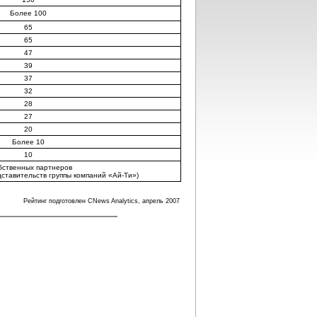
Более 100
65
65
47
39
37
32
28
27
20
Более 10
10
бственных партнеров
ставительств группы компаний «Ай-Ти»)
Рейтинг подготовлен CNews Analytics, апрель 2007