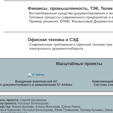
Финансы, промышленность, ТЭК, Теле
Востребованные средства документирования и в
Типовые процессы современного предприятия и
Пример решения: ЕРАМ. Финансовый Документо
Офисная техника и СЭД
Современные требования к офисной технике при
электронного документооборота
Масштабные проекты
Внедрение комплексной АС
Новолипецкий
е-документооборота в авиакомпании S7 Airlines
Система эле
ель проекта:
Cергей Шалманов
ор проекта:
Наталья Белозорова
ерстка:
Мария Дзиомко, Елена Моисеева, Елена Яхина
ена Баканова, Наталья Белозорова, Юлия Граванова, Леонид Кузьмин, Нина