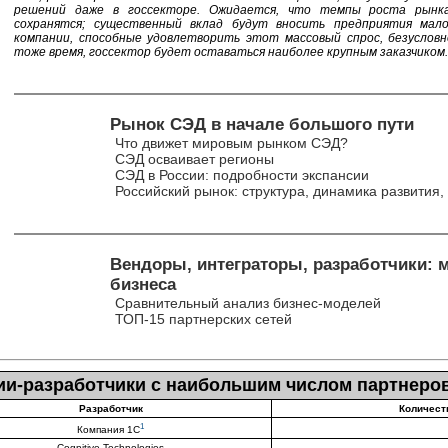
решений даже в госсекторе. Ожидается, что темпы роста рын
сохранятся; существенный вклад будут вносить предприятия мало
компании, способные удовлетворить этот массовый спрос, безусловн
тоже время, госсектор будет оставаться наиболее крупным заказчиком.
Рынок СЭД в начале большого пути
Что движет мировым рынком СЭД?
СЭД осваивает регионы
СЭД в России: подробности экспансии
Российский рынок: структура, динамика развития,
Вендоры, интеграторы, разработчики: 
бизнеса
Сравнительный анализ бизнес-моделей
ТОП-15 партнерских сетей
и-разработчики с наибольшим числом партнеро
Разработчик
Количест
1
Компания 1С
Cognitive Technologies