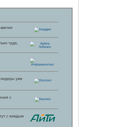
азвития
ько туда,
 лидеры уже
ения с
тут с каждым