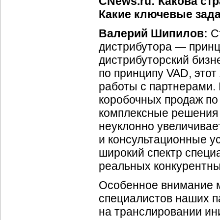
CNews.ru: Какова ст
Какие ключевые зада
Валерий Шипилов:
Ст
дистрибутора — принц
дистрибуторский бизн
по принципу VAD, этот
работы с партнерами.
коробочных продаж по
комплексные решения 
неуклонно увеличивае
и консультационные у
широкий спектр специ
реальных конкурентн
Особенное внимание м
специалистов наших п
на транслировании ини