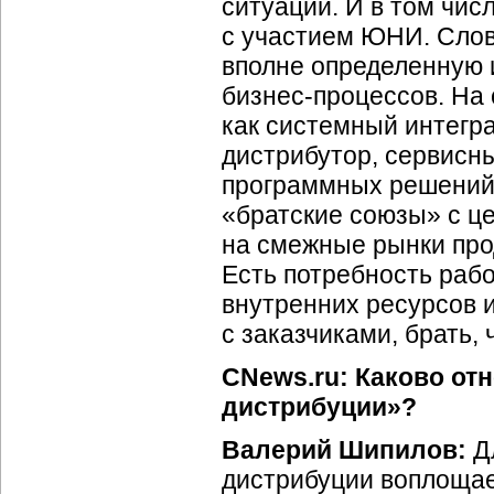
ситуации. И в том чи
c участием ЮНИ. Слов
вполне определенную и
бизнес-процессов. На
как системный интегра
дистрибутор, сервисн
программных решений.
«братские союзы» с ц
на смежные рынки про
Есть потребность раб
внутренних ресурсов 
с заказчиками, брать,
CNews.ru: Каково от
дистрибуции»?
Валерий Шипилов:
Дл
дистрибуции воплоща