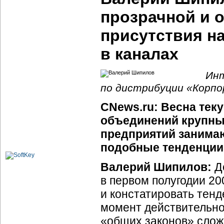
прозрачной и 
присутствия на
в каналах
Инт
по дистрибуции «Корп
CNews.ru: Весна тек
объединений крупн
предприятий занимаю
подобные тенденции 
Валерий Шипилов:
Де
в первом полугодии 20
и констатировать тенд
момент действительн
«общих законов» сло