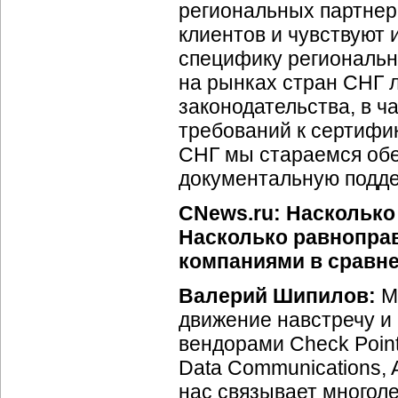
региональных партнер
клиентов и чувствуют
специфику региональны
на рынках стран СНГ 
законодательства, в ч
требований к сертифик
СНГ мы стараемся об
документальную подде
CNews.ru: Наскольк
Насколько равнопра
компаниями в сравне
Валерий Шипилов:
Мы
движение навстречу и
вендорами Check Point 
Data Communications, A
нас связывает многол