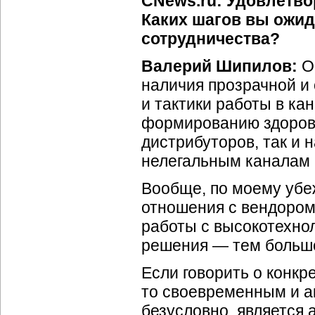
CNews.ru: Удовлетво
Каких шагов вы ожид
сотрудничества?
Валерий Шипилов:
Ос
наличия прозрачной и
и тактики работы в кан
формированию здорово
дистрибуторов, так и 
нелегальным каналам 
Вообще, по моему уб
отношения с вендором
работы с высокотехно
решения — тем больше
Если говорить о конкр
то своевременным и а
безусловно, является 