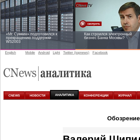
«Mr. Сумкин» подготовился к
Как строился электронный
прекращению поддержки
бизнес Банка Москвы?
WS2003
English
Mobile
Android
Light
Twitter (topnews)
Facebook
Заоблачная оптимизация: как
Рейтинг CNewsInfrastructure 20
Faberlic изменил подход к
приглашаем участвовать
аналитике
АНАЛИТИКА
CNEWS
НОВОСТИ
КОНФЕРЕНЦИИ
ЖУРНАЛ
Обозрение
Валерий Шипил