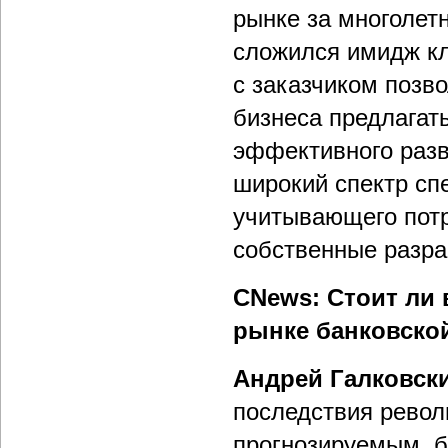
рынке за многолет
сложился имидж к
с заказчиком позв
бизнеса предлагат
эффективного разви
широкий спектр сп
учитывающего потр
собственные разра
CNews: Стоит ли 
рынке банковско
Андрей Галковск
последствия револ
прогнозируемым, б