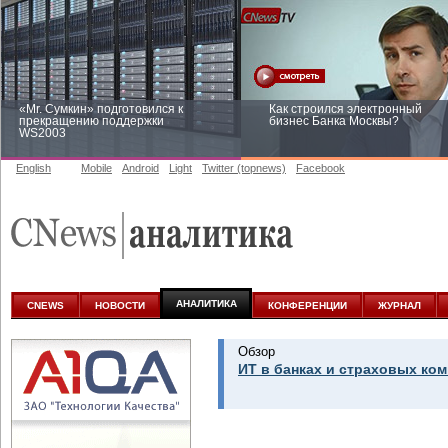
«Mr. Сумкин» подготовился к
Как строился электронный
прекращению поддержки
бизнес Банка Москвы?
WS2003
English
Mobile
Android
Light
Twitter (topnews)
Facebook
Заоблачная оптимизация: как
Рейтинг CNewsInfrastructure 20
Faberlic изменил подход к
приглашаем участвовать
аналитике
АНАЛИТИКА
CNEWS
НОВОСТИ
КОНФЕРЕНЦИИ
ЖУРНАЛ
Обзор
ИТ в банках и страховых ком