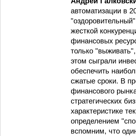
Андрей Галковск
автоматизации в 2
"оздоровительный"
жесткой конкуренц
финансовых ресурс
только "выживать"
этом сыграли инве
обеспечить наибол
сжатые сроки. В п
финансового рынка
стратегических биз
характеристике тек
определением "спок
вспомним, что оди