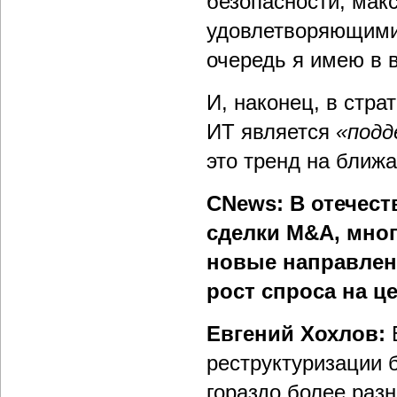
безопасности, мак
удовлетворяющими 
очередь я имею в
И, наконец, в стр
ИТ является
«подд
это тренд на ближа
CNews: В отечес
сделки M&A, мног
новые направлен
рост спроса на 
Евгений Хохлов:
Б
реструктуризации б
гораздо более раз