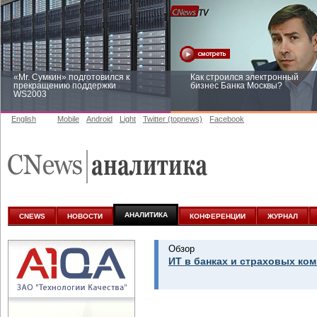
«Mr. Сумкин» подготовился к
Как строился электронный
прекращению поддержки
бизнес Банка Москвы?
WS2003
English
Mobile
Android
Light
Twitter (topnews)
Facebook
Заоблачная оптимизация: как
Рейтинг CNewsInfrastructure 20
Faberlic изменил подход к
приглашаем участвовать
аналитике
АНАЛИТИКА
CNEWS
НОВОСТИ
КОНФЕРЕНЦИИ
ЖУРНАЛ
Обзор
ИТ в банках и страховых ком