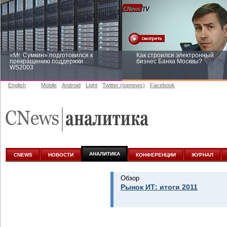
«Mr. Сумкин» подготовился к
Как строился электронный
прекращению поддержки
бизнес Банка Москвы?
WS2003
English
Mobile
Android
Light
Twitter (topnews)
Facebook
Заоблачная оптимизация: как
Рейтинг CNewsInfrastructure 20
Faberlic изменил подход к
приглашаем участвовать
аналитике
АНАЛИТИКА
CNEWS
НОВОСТИ
КОНФЕРЕНЦИИ
ЖУРНАЛ
Обзор
Рынок ИТ: итоги 2011